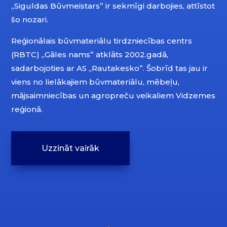
„Siguldas Būvmeistars” ir sekmīgi darbojies, attīstot
šo nozari.
Reģionālais būvmateriālu tirdzniecības centrs
(RBTC) „Gāles nams” atklāts 2002.gadā,
sadarbojoties ar AS „Rautakesko”. Šobrīd tas jau ir
viens no lielākajiem būvmateriālu, mēbeļu,
mājsaimniecības un agropreču veikaliem Vidzemes
reģionā.
Uzzināt vairāk