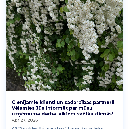
Cienījamie klienti un sadarbības partneri!
Vēlamies Jūs informēt par mūsu
uzņēmuma darba laikiem svētku dienās!
Apr 27, 2026
AS “Siguldas Būvmeistars” biroja darba laiks: