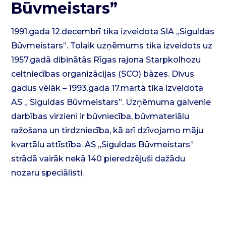
Būvmeistars”
1991.gada 12.decembrī tika izveidota SIA „Siguldas
Būvmeistars”. Tolaik uzņēmums tika izveidots uz
1957.gadā dibinātās Rīgas rajona Starpkolhozu
celtniecības organizācijas (SCO) bāzes. Divus
gadus vēlāk – 1993.gada 17.martā tika izveidota
AS „ Siguldas Būvmeistars”. Uzņēmuma galvenie
darbības virzieni ir būvniecība, būvmateriālu
ražošana un tirdzniecība, kā arī dzīvojamo māju
kvartālu attīstība. AS „Siguldas Būvmeistars”
strādā vairāk nekā 140 pieredzējuši dažādu
nozaru speciālisti.