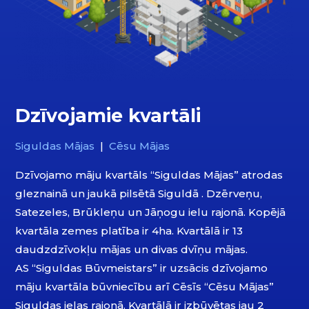
Dzīvojamie kvartāli
Siguldas Mājas
|
Cēsu Mājas
Dzīvojamo māju kvartāls “Siguldas Mājas” atrodas
gleznainā un jaukā pilsētā Siguldā . Dzērveņu,
Satezeles, Brūkleņu un Jāņogu ielu rajonā. Kopējā
kvartāla zemes platība ir 4ha. Kvartālā ir 13
daudzdzīvokļu mājas un divas dvīņu mājas.
AS “Siguldas Būvmeistars” ir uzsācis dzīvojamo
māju kvartāla būvniecību arī Cēsīs “Cēsu Mājas”
Siguldas ielas rajonā. Kvartālā ir izbūvētas jau 2