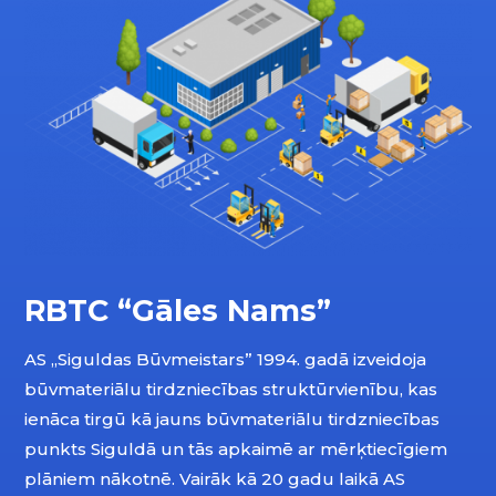
RBTC “Gāles Nams”
AS „Siguldas Būvmeistars” 1994. gadā izveidoja
būvmateriālu tirdzniecības struktūrvienību, kas
ienāca tirgū kā jauns būvmateriālu tirdzniecības
punkts Siguldā un tās apkaimē ar mērķtiecīgiem
plāniem nākotnē. Vairāk kā 20 gadu laikā AS