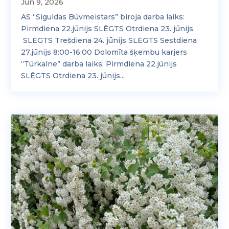
Jūn 9, 2026
AS “Siguldas Būvmeistars” biroja darba laiks:
Pirmdiena 22.jūnijs SLĒGTS Otrdiena 23. jūnijs
SLĒGTS Trešdiena 24. jūnijs SLĒGTS Sestdiena
27.jūnijs 8:00-16:00 Dolomīta šķembu karjers
“Tūrkalne” darba laiks: Pirmdiena 22.jūnijs
SLĒGTS Otrdiena 23. jūnijs...