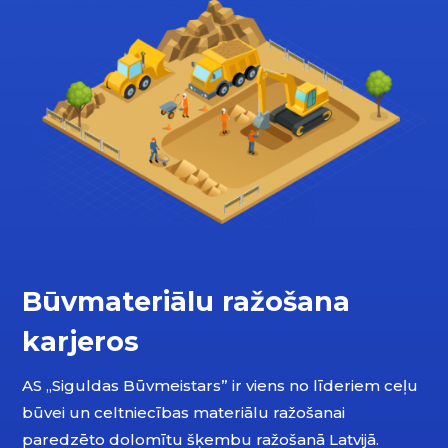
Būvmateriālu ražošana
karjeros
AS „Siguldas Būvmeistars” ir viens no līderiem ceļu
būvei un celtniecības materiālu ražošanai
paredzēto dolomītu šķembu ražošanā Latvijā.