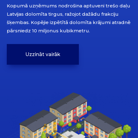
Kopumā uzņēmums nodrošina aptuveni trešo daļu
Latvijas dolomīta tirgus, ražojot dažādu frakciju
šķembas. Kopējie izpētītā dolomīta krājumi atradnē
pārsniedz 10 miljonus kubikmetru.
Uzzināt vairāk