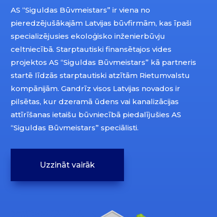
AS “Siguldas Būvmeistars” ir viena no
pieredzējušākajām Latvijas būvfirmām, kas īpaši
specializējusies ekoloģisko inženierbūvju
celtniecībā. Starptautiski finansētajos vides
projektos AS “Siguldas Būvmeistars” kā partneris
startē līdzās starptautiski atzītām Rietumvalstu
kompānijām. Gandrīz visos Latvijas novados ir
pilsētas, kur dzeramā ūdens vai kanalizācijas
attīrīšanas ietaišu būvniecībā piedalījušies AS
“Siguldas Būvmeistars” speciālisti.
Uzzināt vairāk