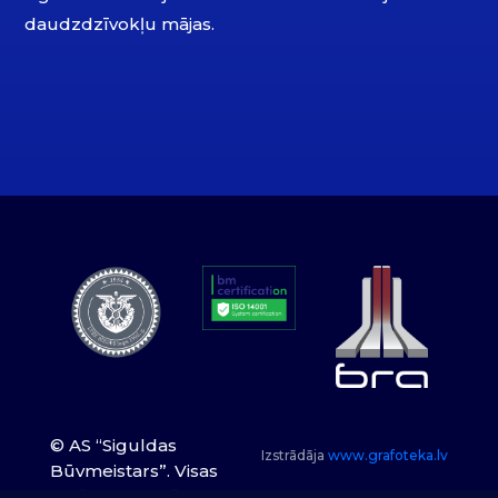
daudzdzīvokļu mājas.
© AS “Siguldas
Izstrādāja
www.grafoteka.lv
Būvmeistars”. Visas
tiesības paturētas.