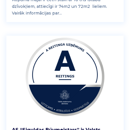
dzīvokļiem, attiecīgi ir 74m2 un 72m2 lieliem.
Vairāk informācijas par...
AS “Siguldas Būvmeistars” ir Valsts