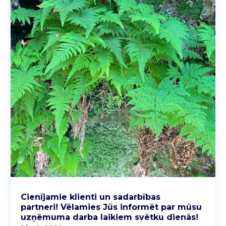
Cienījamie klienti un sadarbības
partneri! Vēlamies Jūs informēt par mūsu
uzņēmuma darba laikiem svētku dienās!