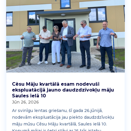
Cēsu Māju kvartālā esam nodevuši
ekspluatācijā jauno daudzdzīvokļu māju
Saules ielā 10
Jūn 26, 2026
Ar svinīgu lentas griešanu, šī gada 26.jūnijā,
nodevām ekspluatācija jau piekto daudzdzīvokļu
māju mūsu Cēsu Māju kvartālā, Saules ielā 10.
Kopumā mājai ir četri stāvi ar 16 trīs istabu