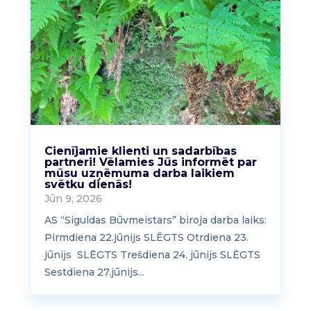
Cienījamie klienti un sadarbības
partneri! Vēlamies Jūs informēt par
mūsu uzņēmuma darba laikiem
svētku dienās!
Jūn 9, 2026
AS “Siguldas Būvmeistars” biroja darba laiks:
Pirmdiena 22.jūnijs SLĒGTS Otrdiena 23.
jūnijs SLĒGTS Trešdiena 24. jūnijs SLĒGTS
Sestdiena 27.jūnijs...