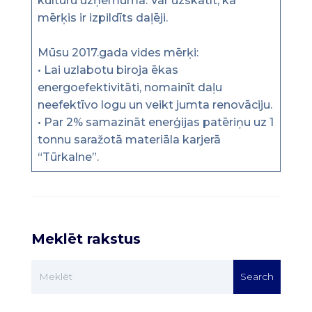
kultūru uzņēmumā. Var uzskatīt, ka
mērķis ir izpildīts daļēji.
Mūsu 2017.gada vides mērķi:
• Lai uzlabotu biroja ēkas
energoefektivitāti, nomainīt daļu
neefektīvo logu un veikt jumta renovāciju.
• Par 2% samazināt enerģijas patēriņu uz 1
tonnu saražotā materiāla karjerā
“Tūrkalne”.
Meklēt rakstus