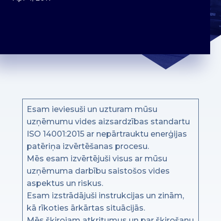
Esam ieviesuši un uzturam mūsu
uzņēmumu vides aizsardzības standartu
ISO 14001:2015 ar nepārtrauktu enerģijas
patēriņa izvērtēšanas procesu.
Mēs esam izvērtējuši visus ar mūsu
uzņēmuma darbību saistošos vides
aspektus un riskus.
Esam izstrādājuši instrukcijas un zinām,
kā rīkoties ārkārtas situācijās.
Mēs šķirojam atkritumus un par šķirošanu