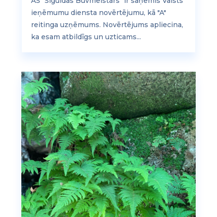
AS "Siguldas Būvmeistars" ir saņēmis Valsts
ieņēmumu diensta novērtējumu, kā "A"
reitinga uzņēmums. Novērtējums apliecina,
ka esam atbildīgs un uzticams...