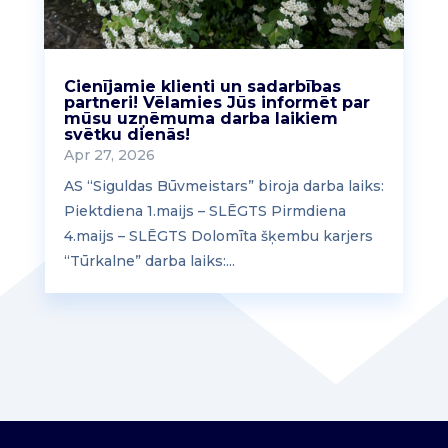
Cienījamie klienti un sadarbības
partneri! Vēlamies Jūs informēt par
mūsu uzņēmuma darba laikiem
svētku dienās!
Apr 27, 2026
AS “Siguldas Būvmeistars” biroja darba laiks:
Piektdiena 1.maijs – SLĒGTS Pirmdiena
4.maijs – SLĒGTS Dolomīta šķembu karjers
“Tūrkalne” darba laiks:...