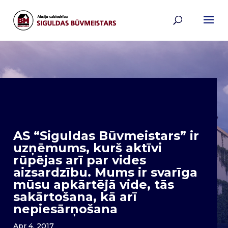
AS “Siguldas Būvmeistars” ir
uzņēmums, kurš aktīvi
rūpējas arī par vides
aizsardzību. Mums ir svarīga
mūsu apkārtējā vide, tās
sakārtošana, kā arī
nepiesārņošana
Apr 4, 2017