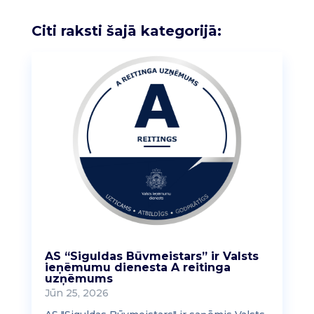
Citi raksti šajā kategorijā:
AS “Siguldas Būvmeistars” ir Valsts
ieņēmumu dienesta A reitinga
uzņēmums
Jūn 25, 2026