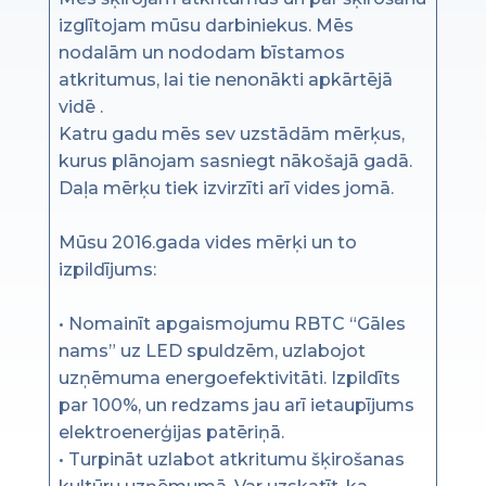
izglītojam mūsu darbiniekus. Mēs
nodalām un nododam bīstamos
atkritumus, lai tie nenonākti apkārtējā
vidē .
Katru gadu mēs sev uzstādām mērķus,
kurus plānojam sasniegt nākošajā gadā.
Daļa mērķu tiek izvirzīti arī vides jomā.
Mūsu 2016.gada vides mērķi un to
izpildījums:
• Nomainīt apgaismojumu RBTC “Gāles
nams” uz LED spuldzēm, uzlabojot
uzņēmuma energoefektivitāti. Izpildīts
par 100%, un redzams jau arī ietaupījums
elektroenerģijas patēriņā.
• Turpināt uzlabot atkritumu šķirošanas