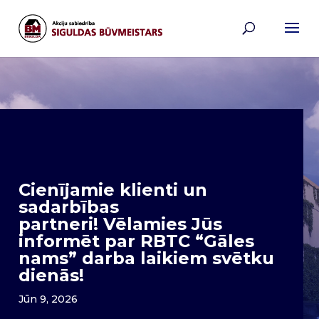
Cienījamie klienti un
sadarbības
partneri! Vēlamies Jūs
informēt par RBTC “Gāles
nams” darba laikiem svētku
dienās!
Jūn 9, 2026