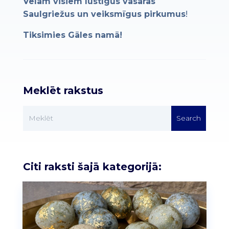
Vēlam visiem lustīgus vasaras
Saulgriežus un veiksmīgus pirkumus
!
Tiksimies Gāles namā!
Meklēt rakstus
Citi raksti šajā kategorijā: