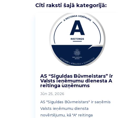
Citi raksti šajā kategorijā:
AS “Siguldas Būvmeistars” ir
Valsts ieņēmumu dienesta A
reitinga uzņēmums
Jūn 25, 2026
AS "Siguldas Būvmeistars" ir saņēmis
Valsts ieņēmumu diensta
novērtējumu, kā "A" reitinga