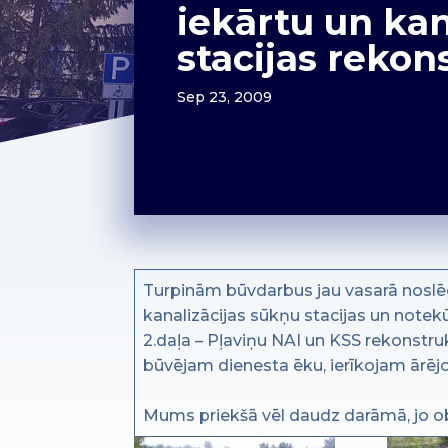
iekārtu un kan
stacijas rekon
Sep 23, 2009
Turpinām būvdarbus jau vasarā noslēgt
kanalizācijas sūkņu stacijas un notek
2.daļa – Pļaviņu NAI un KSS rekonstru
būvējam dienesta ēku, ierīkojam ārējos
Mums priekšā vēl daudz darāmā, jo ob