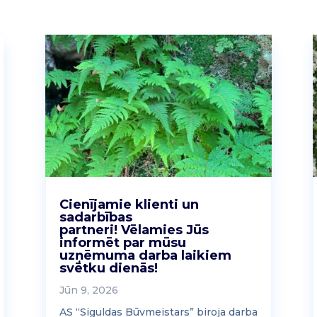
Cienījamie klienti un
sadarbības
partneri! Vēlamies Jūs
informēt par mūsu
uzņēmuma darba laikiem
svētku dienās!
Jūn 9, 2026
AS “Siguldas Būvmeistars” biroja darba