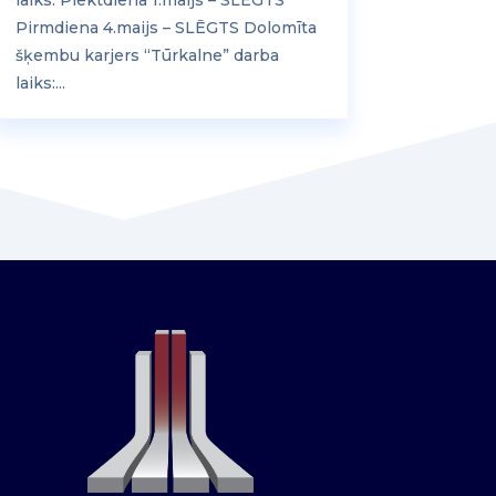
Pirmdiena 4.maijs – SLĒGTS Dolomīta
šķembu karjers “Tūrkalne” darba
laiks:...