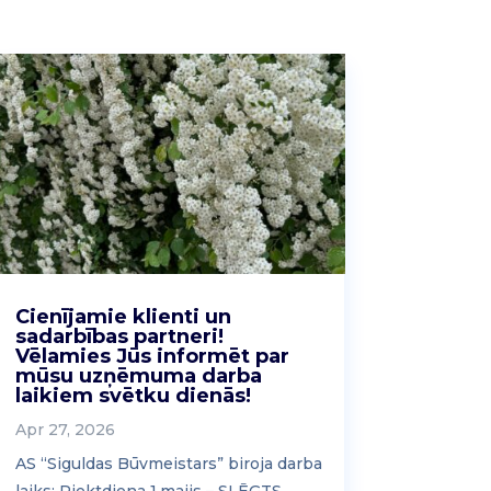
Cienījamie klienti un
sadarbības partneri!
Vēlamies Jūs informēt par
mūsu uzņēmuma darba
laikiem svētku dienās!
Apr 27, 2026
AS “Siguldas Būvmeistars” biroja darba
laiks: Piektdiena 1.maijs – SLĒGTS