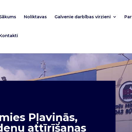
Sākums
Noliktavas
Galvenie darbības virzieni
Pa
Kontakti
mies Pļaviņās,
deņu attīrīšanas