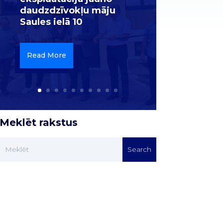
daudzdzīvokļu māju
Saules ielā 10
Read More
Meklēt rakstus