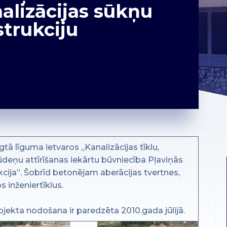
alizācijas sūkņu
strukciju
ā līguma ietvaros „Kanalizācijas tīklu,
ūdeņu attīrīšanas iekārtu būvniecība Pļaviņās
kcija”. Šobrīd betonējam aberācijas tvertnes,
 inženiertīklus.
jekta nodošana ir paredzēta 2010.gada jūlijā.