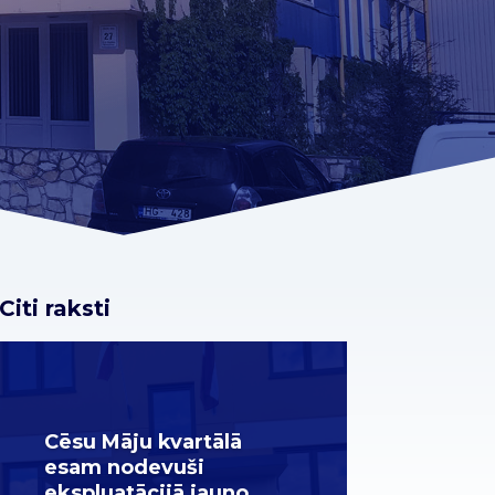
Citi raksti
Cēsu Māju kvartālā
esam nodevuši
ekspluatācijā jauno