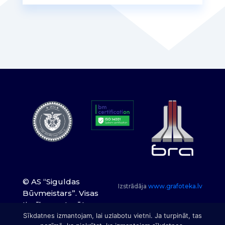
© AS “Siguldas
Izstrādāja
www.grafoteka.lv
Būvmeistars”. Visas
tiesības paturētas.
Sīkdatnes izmantojam, lai uzlabotu vietni. Ja turpināt, tas