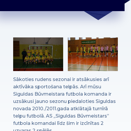
Sākoties rudens sezonai ir atsākusies arī
aktīvāka sportošana telpās. Arī mūsu
Siguldas Būvmeistara futbola komanda ir
uzsākusi jauno sezonu piedaloties Siguldas
novada 2010./2011.gada atklātajā turnīrā
telpu futbolā. AS „Siguldas Būvmeistars”
futbola komandai līdz šim ir izcīnītas 2
uzvaras 2 spēlēs.