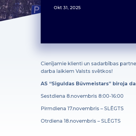
Okt 31, 2025
Cienījamie klienti un sadarbības part
darba laikiem Valsts svētkos!
AS “Siguldas Būvmeistars” biroja dar
Sestdiena 8.novembris 8:00-16:00
Pirmdiena 17.novembris – SLĒGTS
Otrdiena 18.novembris – SLĒGTS