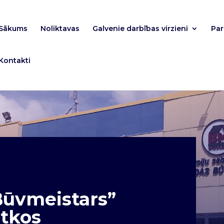
Sākums
Noliktavas
Galvenie darbības virzieni
Pa
Kontakti
Būvmeistars”
ētkos