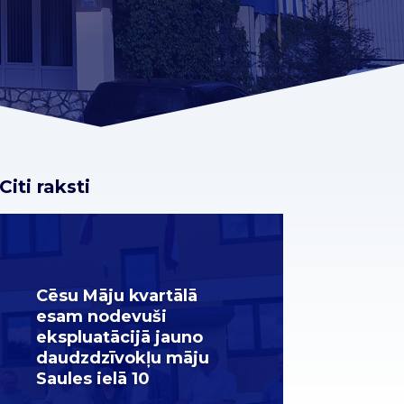
Citi raksti
Cēsu Māju kvartālā
esam nodevuši
ekspluatācijā jauno
daudzdzīvokļu māju
Saules ielā 10