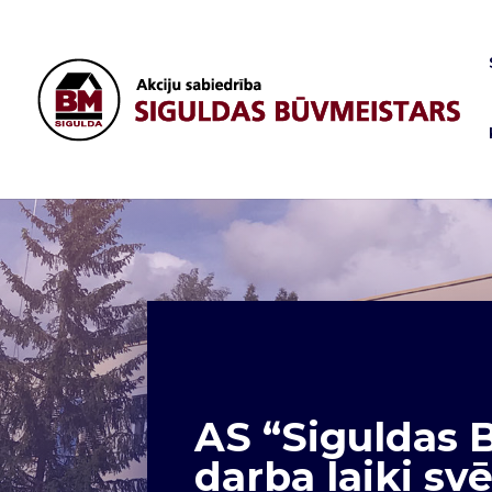
AS “Siguldas 
darba laiki sv