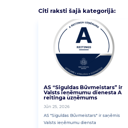
Citi raksti šajā kategorijā:
AS “Siguldas Būvmeistars” ir
Valsts ieņēmumu dienesta A
reitinga uzņēmums
Jūn 25, 2026
AS "Siguldas Būvmeistars" ir saņēmis
Valsts ieņēmumu diensta