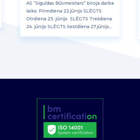
AS “Siguldas Būvmeistars” biroja darba
laiks: Pirmdiena 22.jūnijs SLĒGTS
Otrdiena 23. jūnijs SLĒGTS Trešdiena
24. jūnijs SLĒGTS Sestdiena 27.jūnijs...