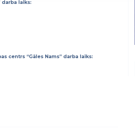
darba laiks:
bas centrs “Gāles Nams” darba laiks: