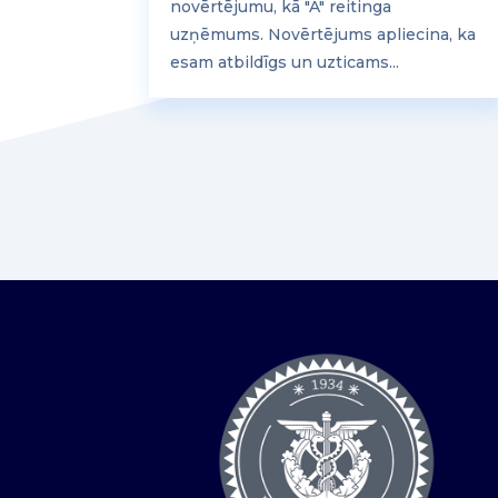
novērtējumu, kā "A" reitinga
uzņēmums. Novērtējums apliecina, ka
esam atbildīgs un uzticams...