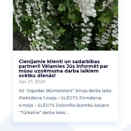
Cienījamie klienti un sadarbības
partneri! Vēlamies Jūs informēt par
mūsu uzņēmuma darba laikiem
svētku dienās!
Apr 27, 2026
AS “Siguldas Būvmeistars” biroja darba laiks:
Piektdiena 1.maijs – SLĒGTS Pirmdiena
4.maijs – SLĒGTS Dolomīta šķembu karjers
“Tūrkalne” darba laiks:...