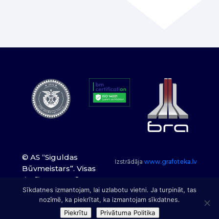
© AS “Siguldas
Izstrādāja
www.grafoteka.lv
Būvmeistars”. Visas
tiesības paturētas.
Sīkdatnes izmantojam, lai uzlabotu vietni. Ja turpināt, tas
nozīmē, ka piekrītat, ka izmantojam sīkdatnes.
Piekrītu
Privātuma Politika