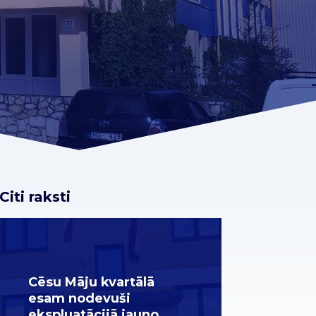
Citi raksti
Cēsu Māju kvartālā
esam nodevuši
ekspluatācijā jauno