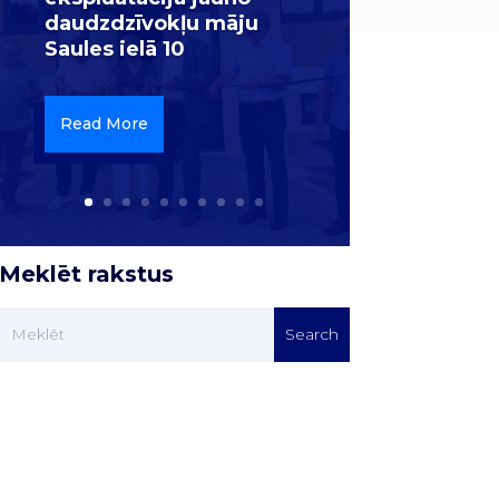
daudzdzīvokļu māju
Saules ielā 10
Read More
Meklēt rakstus