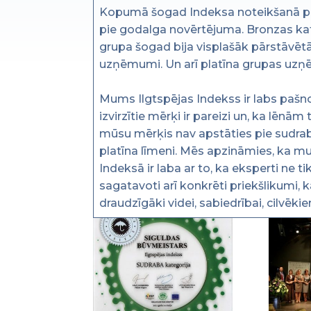
Kopumā šogad Indeksa noteikšanā pie
pie godalga novērtējuma. Bronzas ka
grupa šogad bija visplašāk pārstāvētā
uzņēmumi. Un arī platīna grupas uzņēm
Mums Ilgtspējas Indekss ir labs pašn
izvirzītie mērķi ir pareizi un, ka lēnā
mūsu mērķis nav apstāties pie sudraba
platīna līmeni. Mēs apzināmies, ka mu
Indeksā ir laba ar to, ka eksperti n
sagatavoti arī konkrēti priekšlikumi,
draudzīgāki videi, sabiedrībai, cilvēki