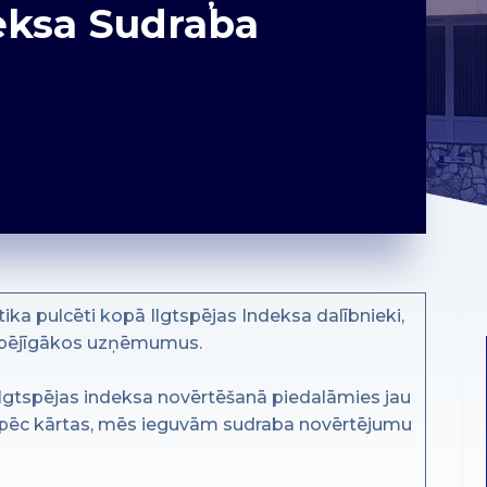
deksa Sudraba
ika pulcēti kopā Ilgtspējas Indeksa dalībnieki,
gtspējīgākos uzņēmumus.
Ilgtspējas indeksa novērtēšanā piedalāmies jau
 pēc kārtas, mēs ieguvām sudraba novērtējumu