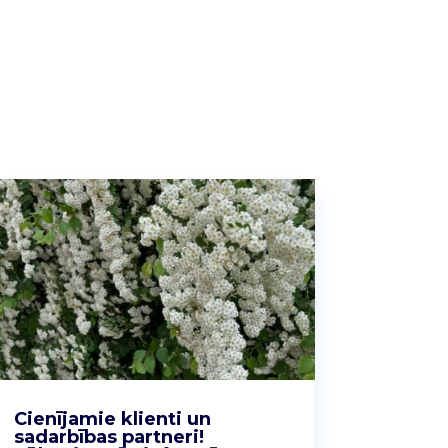
Cienījamie klienti un
sadarbības partneri!