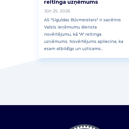
reitinga uzņēmums
Jūn 25, 2026
AS "Siguldas Būvmeistars" ir saņēmis
Valsts ieņēmumu diensta
novērtējumu, kā "A" reitinga
uzņēmums. Novērtējums apliecina, ka
esam atbildīgs un uzticams...