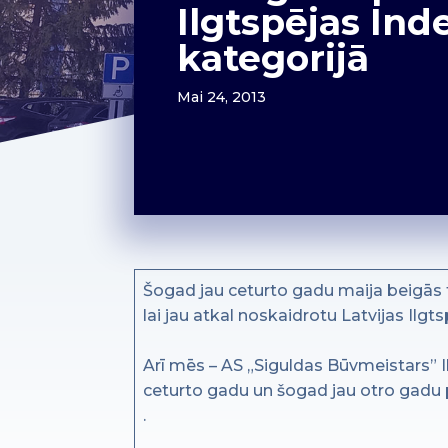
Ilgtspējas In
kategorijā
Mai 24, 2013
Šogad jau ceturto gadu maija beigās t
lai jau atkal noskaidrotu Latvijas Il
Arī mēs – AS „Siguldas Būvmeistars” 
ceturto gadu un šogad jau otro gadu
.