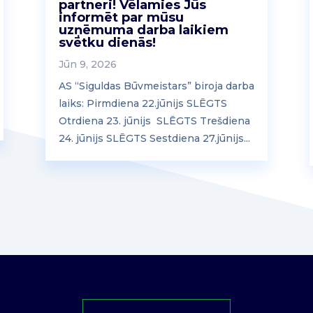
partneri! Vēlamies Jūs
informēt par mūsu
uzņēmuma darba laikiem
svētku dienās!
Jūn 9, 2026
AS “Siguldas Būvmeistars” biroja darba
laiks: Pirmdiena 22.jūnijs SLĒGTS
Otrdiena 23. jūnijs SLĒGTS Trešdiena
24. jūnijs SLĒGTS Sestdiena 27.jūnijs...