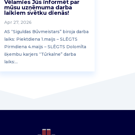
Vēlamies Jūs informēt par
mūsu uzņēmuma darba
laikiem svētku dienās!
Apr 27, 2026
AS “Siguldas Būvmeistars” biroja darba
laiks: Piektdiena 1.maijs – SLĒGTS
Pirmdiena 4.maijs – SLĒGTS Dolomīta
šķembu karjers “Tūrkalne” darba
laiks:...