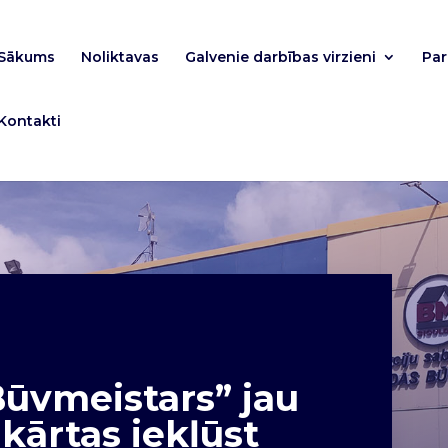
Sākums
Noliktavas
Galvenie darbības virzieni
Pa
Kontakti
Būvmeistars” jau
kārtas iekļūst