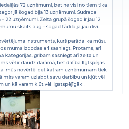
dalījās 72 uzņēmumi, bet ne visi no tiem tika
tegorijā šogad bija 13 uzņēmumi. Sudraba
 – 22 uzņēmumi. Zelta grupā šogad ir jau 12
umu skaits aug – šogad tādi bija jau divi.
ovērtējuma instruments, kurš parāda, ka mūsu
m tos mums izdodas arī sasniegt. Protams, arī
 kategorijas, gribam sasniegt arī zelta un
ms vēl ir daudz darāmā, bet dalība Ilgtspējas
e tikai mūs novērtē, bet katram uzņēmumam tiek
 kā mēs varam uzlabot savu darbību un kļūt vēl
em un kā varam kļūt vēl ilgstspējīgāki.