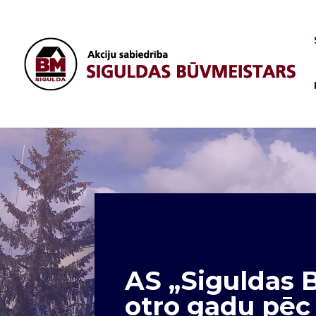
AS „Siguldas 
otro gadu pēc 