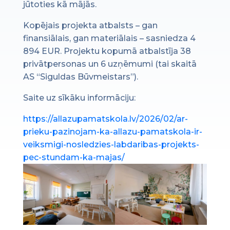
jūtoties kā mājās.
Kopējais projekta atbalsts – gan
finansiālais, gan materiālais – sasniedza 4
894 EUR. Projektu kopumā atbalstīja 38
privātpersonas un 6 uzņēmumi (tai skaitā
AS “Siguldas Būvmeistars”).
Saite uz sīkāku informāciju:
https://allazupamatskola.lv/2026/02/ar-
prieku-pazinojam-ka-allazu-pamatskola-ir-
veiksmigi-nosledzies-labdaribas-projekts-
pec-stundam-ka-majas/