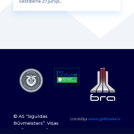
Sestdiena 27.jūnijs...
© AS “Siguldas
Izstrādāja
www.grafoteka.lv
Būvmeistars”. Visas
tiesības paturētas.