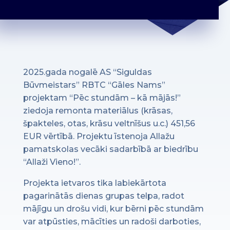
2025.gada nogalē AS “Siguldas
Būvmeistars” RBTC “Gāles Nams”
projektam “Pēc stundām – kā mājās!”
ziedoja remonta materiālus (krāsas,
špakteles, otas, krāsu veltnīšus u.c.) 451,56
EUR vērtībā. Projektu īstenoja Allažu
pamatskolas vecāki sadarbībā ar biedrību
“Allaži Vieno!”.
Projekta ietvaros tika labiekārtota
pagarinātās dienas grupas telpa, radot
mājīgu un drošu vidi, kur bērni pēc stundām
var atpūsties, mācīties un radoši darboties,