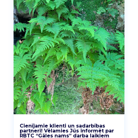
Cienījamie klienti un sadarbības
partneri! Vēlamies Jūs informēt par
RBTC “Gāles nams” darba laikiem