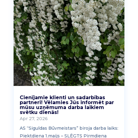
Cienījamie klienti un sadarbības
partneri! Vēlamies Jūs informēt par
mūsu uzņēmuma darba laikiem
svētku dienās!
Apr 27, 2026
AS “Siguldas Būvmeistars” biroja darba laiks:
Piektdiena 1.maijs – SLĒGTS Pirmdiena