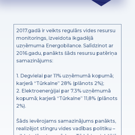
2017.gadā ir veikts regulārs vides resursu
monitorings, izveidota ikgadējā
uzņēmuma Energobilance. Salīdzinot ar
2016.gadu, panākts šāds resursu patēriņa
samazinājums:
1. Degvielai par 11% uzņēmumā kopumā;
karjerā “Tūrkalne” 28% (plānots 2%);
2. Elektroenerģijai par 7.3% uzņēmumā
kopumā; karjerā “Tūrkalne” 11,8% (plānots
2%).
Šāds ievērojams samazinājums panākts,
realizējot stingru vides vadības politiku –