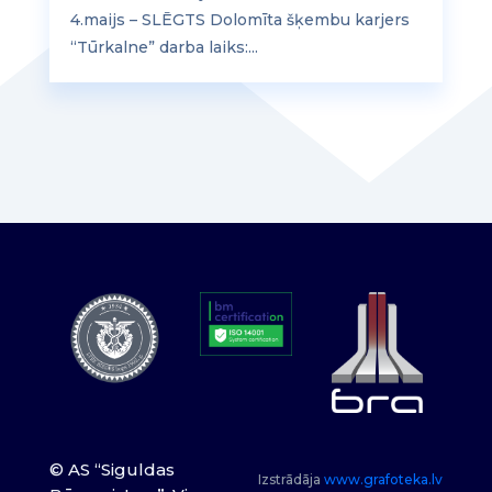
4.maijs – SLĒGTS Dolomīta šķembu karjers
“Tūrkalne” darba laiks:...
© AS “Siguldas
Izstrādāja
www.grafoteka.lv