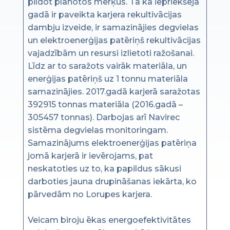
pildot plānotos mērķus. Tā kā iepriekšējā
gadā ir paveikta karjera rekultivācijas
dambju izveide, ir samazinājies degvielas
un elektroenerģijas patēriņš rekultivācijas
vajadzībām un resursi izlietoti ražošanai.
Līdz ar to saražots vairāk materiāla, un
enerģijas patēriņš uz 1 tonnu materiāla
samazinājies. 2017.gadā karjerā saražotas
392915 tonnas materiāla (2016.gadā –
305457 tonnas). Darbojas arī Navirec
sistēma degvielas monitoringam.
Samazinājums elektroenerģijas patēriņa
jomā karjerā ir ievērojams, pat
neskatoties uz to, ka papildus sākusi
darboties jauna drupināšanas iekārta, ko
pārvedām no Lorupes karjera.
Veicam biroju ēkas energoefektivitātes