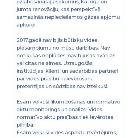
uzlabošanas pasākumus, kā logu un
jumta renovāciju, kas perspektīvē
samazinās nepieciešamos gāzes apjomu
apkurei.
2017.gadā nav bijis būtisku vides
piesārņojumu no mūsu darbības. Nav
notikušas noplūdes, nav bijušas avārijas
vai citas nelaimes. Uzraugošās
institūcijas, klienti un sadarbības partneri
par vides prasību neievērošanu
pretenzijas un sūdzības nav izteikuši.
Esam veikuši likumdošanas un normatīvo
aktu monitorings un analīze. Vides
normatīvo aktu prasības tiek ievērotas
pilnībā.
Esam veikuši vides aspektu izvērtējums,