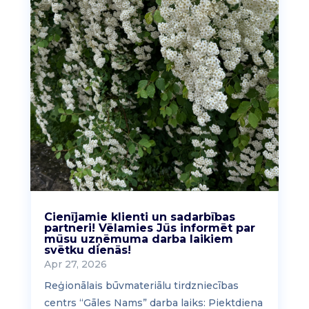
Cienījamie klienti un sadarbības
partneri! Vēlamies Jūs informēt par
mūsu uzņēmuma darba laikiem
svētku dienās!
Apr 27, 2026
Reģionālais būvmateriālu tirdzniecības
centrs “Gāles Nams” darba laiks: Piektdiena