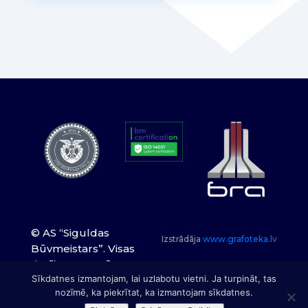
© AS “Siguldas
Izstrādāja
www.grafoteka.lv
Būvmeistars”. Visas
tiesības paturētas.
Sīkdatnes izmantojam, lai uzlabotu vietni. Ja turpināt, tas
nozīmē, ka piekrītat, ka izmantojam sīkdatnes.