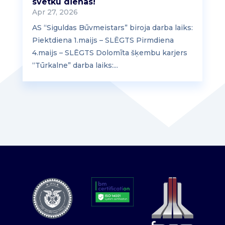
svētku dienās!
Apr 27, 2026
AS “Siguldas Būvmeistars” biroja darba laiks:
Piektdiena 1.maijs – SLĒGTS Pirmdiena
4.maijs – SLĒGTS Dolomīta šķembu karjers
“Tūrkalne” darba laiks:...