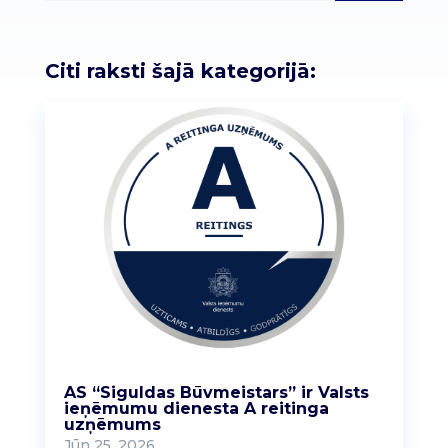
Citi raksti šajā kategorijā:
AS “Siguldas Būvmeistars” ir Valsts
ieņēmumu dienesta A reitinga
uzņēmums
Jūn 25, 2026