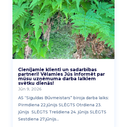
Cienījamie klienti un sadarbības
partneri! Vēlamies Jūs informēt par
mūsu uzņēmuma darba laikiem
svētku dienās!
Jūn 9, 2026
AS “Siguldas Būvmeistars” biroja darba laiks:
Pirmdiena 22.jūnijs SLĒGTS Otrdiena 23.
jūnijs SLĒGTS Trešdiena 24. jūnijs SLĒGTS
Sestdiena 27.jūnijs...