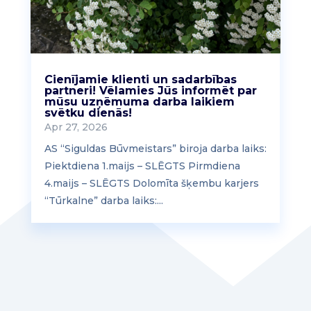
Cienījamie klienti un sadarbības
partneri! Vēlamies Jūs informēt par
mūsu uzņēmuma darba laikiem
svētku dienās!
Apr 27, 2026
AS “Siguldas Būvmeistars” biroja darba laiks:
Piektdiena 1.maijs – SLĒGTS Pirmdiena
4.maijs – SLĒGTS Dolomīta šķembu karjers
“Tūrkalne” darba laiks:...