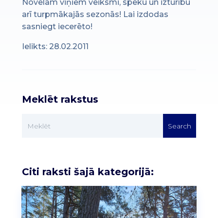
Novēlam viņiem veiksmi, spēku un izturību
arī turpmākajās sezonās! Lai izdodas
sasniegt iecerēto!
Ielikts: 28.02.2011
Meklēt rakstus
Citi raksti šajā kategorijā: