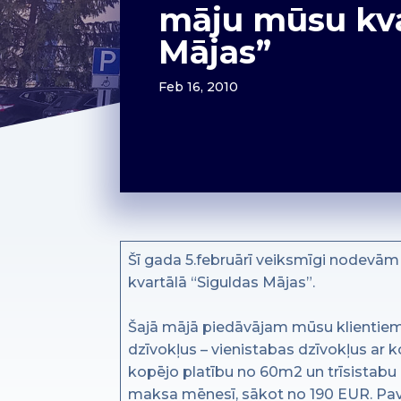
māju mūsu kva
Mājas”
Feb 16, 2010
Šī gada 5.februārī veiksmīgi nodevā
kvartālā “Siguldas Mājas”.
Šajā mājā piedāvājam mūsu klientiem i
dzīvokļus – vienistabas dzīvokļus ar 
kopējo platību no 60m2 un trīsistabu 
maksa mēnesī, sākot no 190 EUR. Pav