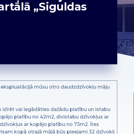
rtālā „Siguldas
m ekspluatācijā mūsu otro daudzdzīvokļu māju
zīrēt vai iegādāties dažādu platību un istabu
kopējo platību no 42m2, divistabu dzīvokļus ar
dzīvokļus ar kopējo platību no 73m2. Īres
isam kopā otrajā mājā būs pieejami 32 dzīvokļi