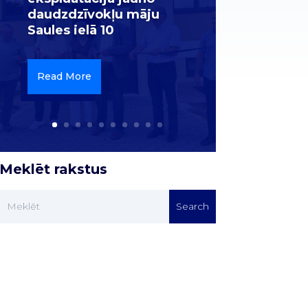
daudzdzīvokļu māju
Saules ielā 10
Read More
Meklēt rakstus