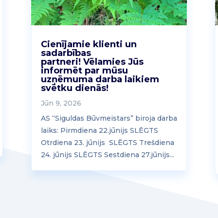
Cienījamie klienti un
sadarbības
partneri! Vēlamies Jūs
informēt par mūsu
uzņēmuma darba laikiem
svētku dienās!
Jūn 9, 2026
AS “Siguldas Būvmeistars” biroja darba
laiks: Pirmdiena 22.jūnijs SLĒGTS
Otrdiena 23. jūnijs SLĒGTS Trešdiena
24. jūnijs SLĒGTS Sestdiena 27.jūnijs...