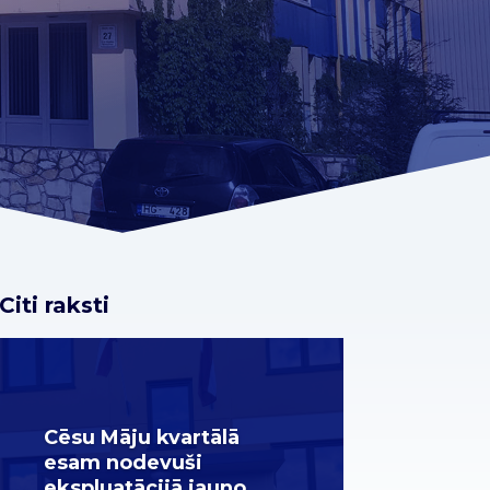
Citi raksti
Cēsu Māju kvartālā
esam nodevuši
ekspluatācijā jauno