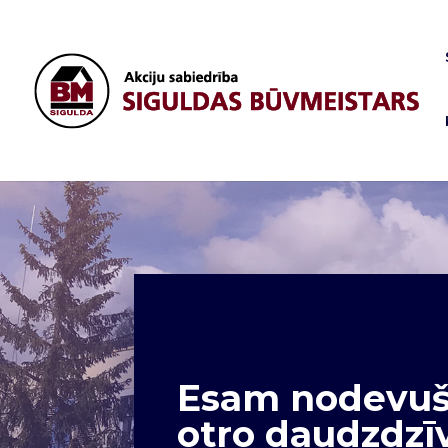
Esam nodevuši
otro daudzdzī