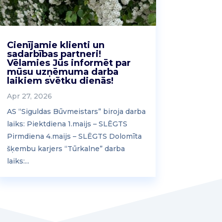
Cienījamie klienti un
sadarbības partneri!
Vēlamies Jūs informēt par
mūsu uzņēmuma darba
laikiem svētku dienās!
Apr 27, 2026
AS “Siguldas Būvmeistars” biroja darba
laiks: Piektdiena 1.maijs – SLĒGTS
Pirmdiena 4.maijs – SLĒGTS Dolomīta
šķembu karjers “Tūrkalne” darba
laiks:...