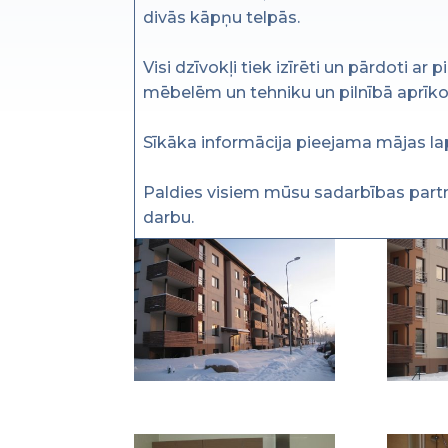
divās kāpņu telpās.
Visi dzīvokļi tiek izīrēti un pārdoti ar 
mēbelēm un tehniku un pilnībā aprīko
Sīkāka informācija pieejama mājas la
Paldies visiem mūsu sadarbības part
darbu.