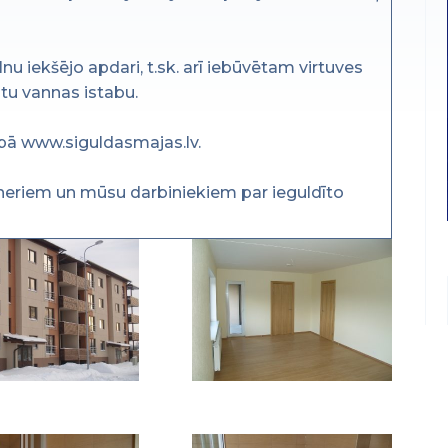
pilnu iekšējo apdari, t.sk. arī iebūvētam virtuves
tu vannas istabu.
pā www.siguldasmajas.lv.
neriem un mūsu darbiniekiem par ieguldīto