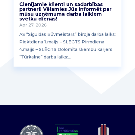
Cienījamie klienti un sadarbības
partneri! Vēlamies Jūs informēt par
mūsu uzņēmuma darba laikiem
svētku dienās!
Apr 27, 2026
AS “Siguldas Būvmeistars” biroja darba laiks:
Piektdiena 1.maijs – SLĒGTS Pirmdiena
4.maijs – SLĒGTS Dolomīta šķembu karjers
“Tūrkalne” darba laiks:...