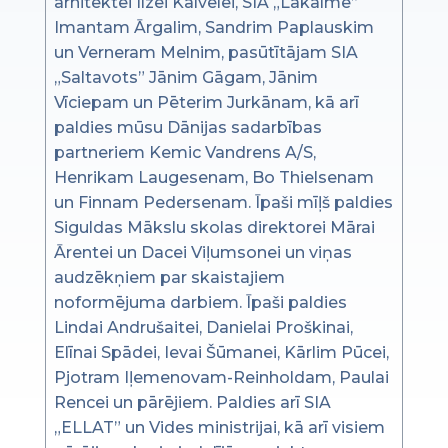
arhitektei Ilzei Kalvelei, SIA „Lakalme”
Imantam Ārgalim, Sandrim Paplauskim
un Verneram Melnim, pasūtītājam SIA
„Saltavots” Jānim Gāgam, Jānim
Vīciepam un Pēterim Jurkānam, kā arī
paldies mūsu Dānijas sadarbības
partneriem Kemic Vandrens A/S,
Henrikam Laugesenam, Bo Thielsenam
un Finnam Pedersenam. Īpaši mīļš paldies
Siguldas Mākslu skolas direktorei Mārai
Ārentei un Dacei Viļumsonei un viņas
audzēkņiem par skaistajiem
noformējuma darbiem. Īpaši paldies
Lindai Andrušaitei, Danielai Proškinai,
Elīnai Spādei, Ievai Šūmanei, Kārlim Pūcei,
Pjotram Iļemenovam-Reinholdam, Paulai
Rencei un pārējiem. Paldies arī SIA
„ELLAT” un Vides ministrijai, kā arī visiem