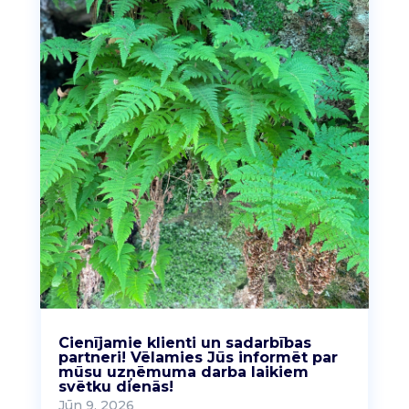
Cienījamie klienti un sadarbības
partneri! Vēlamies Jūs informēt par
mūsu uzņēmuma darba laikiem
svētku dienās!
Jūn 9, 2026