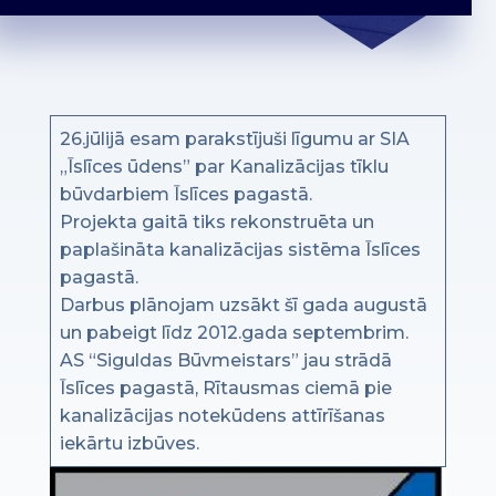
26.jūlijā esam parakstījuši līgumu ar SIA
„Īslīces ūdens” par Kanalizācijas tīklu
būvdarbiem Īslīces pagastā.
Projekta gaitā tiks rekonstruēta un
paplašināta kanalizācijas sistēma Īslīces
pagastā.
Darbus plānojam uzsākt šī gada augustā
un pabeigt līdz 2012.gada septembrim.
AS “Siguldas Būvmeistars” jau strādā
Īslīces pagastā, Rītausmas ciemā pie
kanalizācijas notekūdens attīrīšanas
iekārtu izbūves.