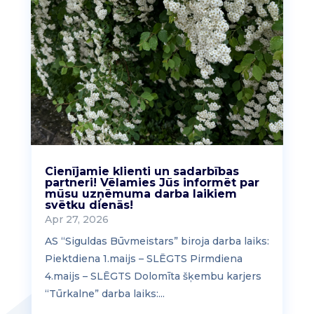
Cienījamie klienti un sadarbības
partneri! Vēlamies Jūs informēt par
mūsu uzņēmuma darba laikiem
svētku dienās!
Apr 27, 2026
AS “Siguldas Būvmeistars” biroja darba laiks:
Piektdiena 1.maijs – SLĒGTS Pirmdiena
4.maijs – SLĒGTS Dolomīta šķembu karjers
“Tūrkalne” darba laiks:...