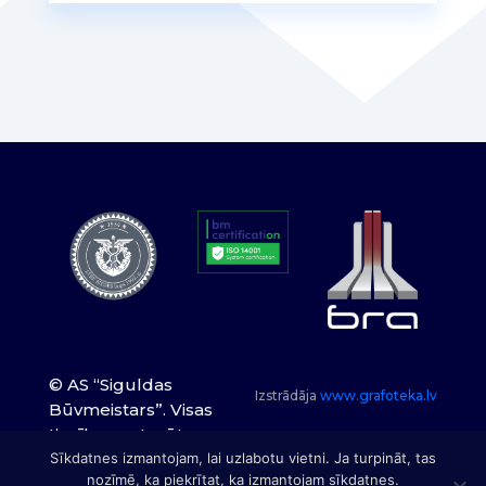
© AS “Siguldas
Izstrādāja
www.grafoteka.lv
Būvmeistars”. Visas
tiesības paturētas.
Sīkdatnes izmantojam, lai uzlabotu vietni. Ja turpināt, tas
nozīmē, ka piekrītat, ka izmantojam sīkdatnes.