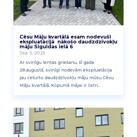
Cēsu Māju kvartālā esam nodevuši
ekspluatācijā nākošo daudzdzīvokļu
māju Siguldas ielā 6
Sep 3, 2025
Ar svinīgu lentas griešanu, šī gada
28.augustā, svinīgi nodevām ekspluatācija
jau ceturto daudzdzīvokļu māju mūsu Cēsu
Māju kvartālā. Kopumā mājai ir četri...