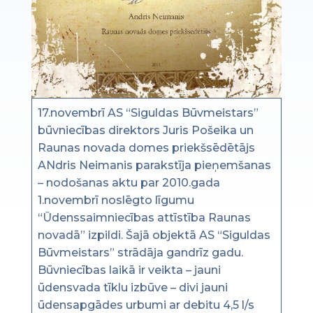
17.novembrī AS “Siguldas Būvmeistars”
būvniecības direktors Juris Pošeika un
Raunas novada domes priekšsēdētājs
ANdris Neimanis parakstīja pieņemšanas
– nodošanas aktu par 2010.gada
1.novembrī noslēgto līgumu
“Ūdenssaimniecības attīstība Raunas
novadā” izpildi. Šajā objektā AS “Siguldas
Būvmeistars” strādāja gandrīz gadu.
Būvniecības laikā ir veikta – jauni
ūdensvada tīklu izbūve – divi jauni
ūdensapgādes urbumi ar debitu 4,5 l/s