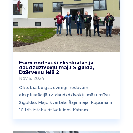
Esam nodevuši ekspluatācijā
daudzdzīvokļu māju Siguldā,
Dzērveņu ielā 2
Nov 5, 2024
Oktobra beigās svinīgi nodevām
ekspluatācijā 12. daudzdzīvokļu māju mūsu
Siguldas Māju kvartālā. Šajā mājā kopumā ir
16 trīs istabu dzīvokļiem. Katram...