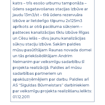
katrs – trīs esošo urbumu tamponāža –
ūdens sagatavošanas stacijas izbūve ar
jaudu 13m3/st – tīrā ūdens rezervuāra
izbūve ar lietderīgo tilpumu 2x125m3
aprīkots ar otrā pacēluma sūkņiem –
pašteces kanalizācijas tīklu izbūve Rīgas
un Cēsu ielās – divu jaunu kanalizācijas
sūkņu staciju izbūve. Sakām paldies
mūsu pasūtītājam Raunas novada domei
un tās priekšsēdētājam Andrim
Neimanim par veiksmīgu sadarbību šī
projekta realizācijā. Paldies arī mūsu
sadarbības partneriem un
apakšuzņēmējiem par darbu. Paldies arī
AS “Siguldas Būvmeistars” darbiniekiem
par veiksmīgu projekta realizēšanu.Ielikts:
01.12.2011