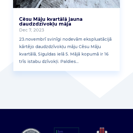
Cēsu Māju kvartālā jauna
daudzdzīvokļu māja
Dec 7, 2023
23.novembrī svinīgi nodevām ekspluatācijā
kārtējo daudzdzīvokļu māju Cēsu Māju
kvartālā, Siguldas ielā 5. Mājā kopumā ir 16
trīs istabu dzīvokļi. Paldies...