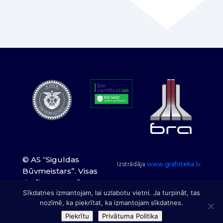
© AS “Siguldas
Izstrādāja
www.grafoteka.lv
Būvmeistars”. Visas
tiesības paturētas.
Sīkdatnes izmantojam, lai uzlabotu vietni. Ja turpināt, tas
nozīmē, ka piekrītat, ka izmantojam sīkdatnes.
Piekrītu
Privātuma Politika