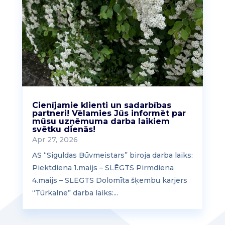
Cienījamie klienti un sadarbības
partneri! Vēlamies Jūs informēt par
mūsu uzņēmuma darba laikiem
svētku dienās!
Apr 27, 2026
AS “Siguldas Būvmeistars” biroja darba laiks:
Piektdiena 1.maijs – SLĒGTS Pirmdiena
4.maijs – SLĒGTS Dolomīta šķembu karjers
“Tūrkalne” darba laiks:...