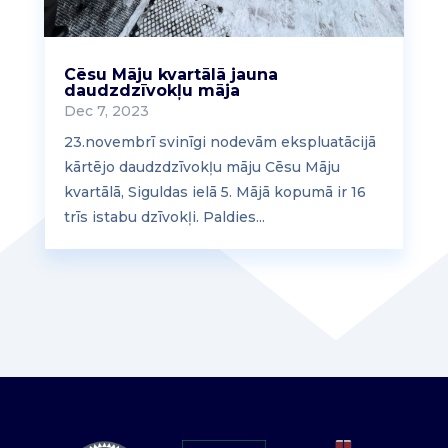
Cēsu Māju kvartālā jauna
daudzdzīvokļu māja
Dec 7, 2023
23.novembrī svinīgi nodevām ekspluatācijā
kārtējo daudzdzīvokļu māju Cēsu Māju
kvartālā, Siguldas ielā 5. Mājā kopumā ir 16
trīs istabu dzīvokļi. Paldies...