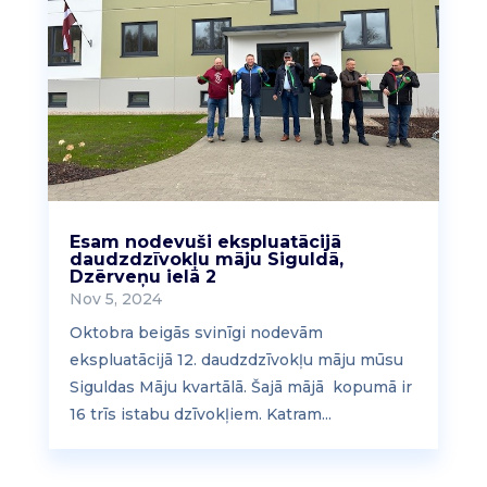
Esam nodevuši ekspluatācijā
daudzdzīvokļu māju Siguldā,
Dzērveņu ielā 2
Nov 5, 2024
Oktobra beigās svinīgi nodevām
ekspluatācijā 12. daudzdzīvokļu māju mūsu
Siguldas Māju kvartālā. Šajā mājā kopumā ir
16 trīs istabu dzīvokļiem. Katram...