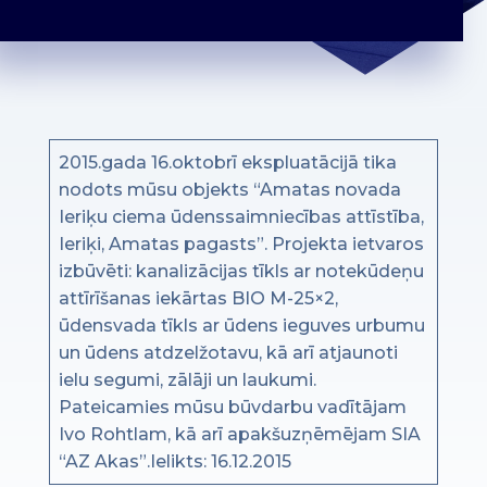
2015.gada 16.oktobrī ekspluatācijā tika
nodots mūsu objekts “Amatas novada
Ieriķu ciema ūdenssaimniecības attīstība,
Ieriķi, Amatas pagasts”. Projekta ietvaros
izbūvēti: kanalizācijas tīkls ar notekūdeņu
attīrīšanas iekārtas BIO M-25×2,
ūdensvada tīkls ar ūdens ieguves urbumu
un ūdens atdzelžotavu, kā arī atjaunoti
ielu segumi, zālāji un laukumi.
Pateicamies mūsu būvdarbu vadītājam
Ivo Rohtlam, kā arī apakšuzņēmējam SIA
“AZ Akas”.Ielikts: 16.12.2015