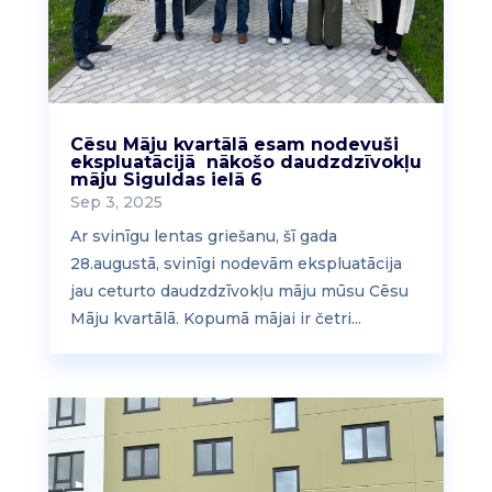
Cēsu Māju kvartālā esam nodevuši
ekspluatācijā nākošo daudzdzīvokļu
māju Siguldas ielā 6
Sep 3, 2025
Ar svinīgu lentas griešanu, šī gada
28.augustā, svinīgi nodevām ekspluatācija
jau ceturto daudzdzīvokļu māju mūsu Cēsu
Māju kvartālā. Kopumā mājai ir četri...