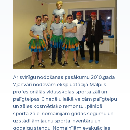
Ar svinīgu nodošanas pasākumu 2010.gada
7.janvārī nodevām ekspluatācijā Mālpils
profesionālās vidusskolas sporta zāli un
palīgtelpas. 6 nedēļu laikā veicām palīgtelpu
un zāles kosmētisko remontu , pilnībā
sporta zālei nomainījām grīdas segumu un
uzstādījām jaunu sporta inventāru un
godalgu stendu. Nomainījām evakuācijas