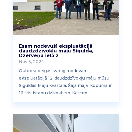
Esam nodevuši ekspluatācijā
daudzdzīvokļu māju Siguldā,
Dzērveņu ielā 2
Nov 5, 2024
Oktobra beigās svinīgi nodevām
ekspluatācijā 12. daudzdzīvokļu māju mūsu
Siguldas Māju kvartālā. Šajā mājā kopumā ir
16 trīs istabu dzīvokļiem. Katram...