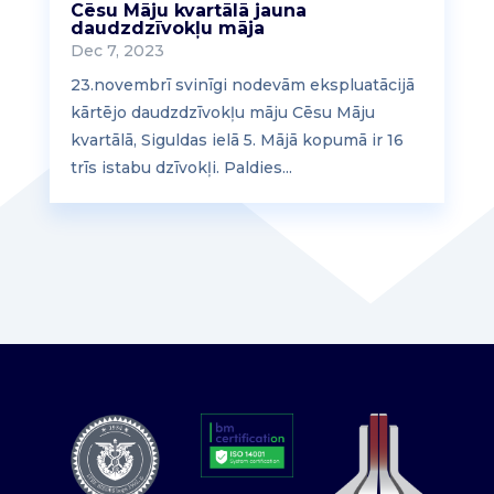
Cēsu Māju kvartālā jauna
daudzdzīvokļu māja
Dec 7, 2023
23.novembrī svinīgi nodevām ekspluatācijā
kārtējo daudzdzīvokļu māju Cēsu Māju
kvartālā, Siguldas ielā 5. Mājā kopumā ir 16
trīs istabu dzīvokļi. Paldies...