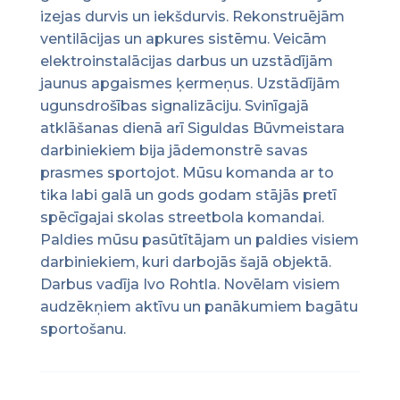
izejas durvis un iekšdurvis. Rekonstruējām
ventilācijas un apkures sistēmu. Veicām
elektroinstalācijas darbus un uzstādījām
jaunus apgaismes ķermeņus. Uzstādījām
ugunsdrošības signalizāciju. Svinīgajā
atklāšanas dienā arī Siguldas Būvmeistara
darbiniekiem bija jādemonstrē savas
prasmes sportojot. Mūsu komanda ar to
tika labi galā un gods godam stājās pretī
spēcīgajai skolas streetbola komandai.
Paldies mūsu pasūtītājam un paldies visiem
darbiniekiem, kuri darbojās šajā objektā.
Darbus vadīja Ivo Rohtla. Novēlam visiem
audzēkņiem aktīvu un panākumiem bagātu
sportošanu.