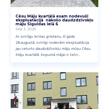
Cēsu Māju kvartālā esam nodevuši
ekspluatācijā nākošo daudzdzīvokļu
māju Siguldas ielā 6
Sep 3, 2025
Ar svinīgu lentas griešanu, šī gada
28.augustā, svinīgi nodevām ekspluatācija
jau ceturto daudzdzīvokļu māju mūsu Cēsu
Māju kvartālā. Kopumā mājai ir četri...