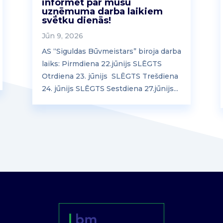
informēt par mūsu
uzņēmuma darba laikiem
svētku dienās!
Jūn 9, 2026
AS “Siguldas Būvmeistars” biroja darba
laiks: Pirmdiena 22.jūnijs SLĒGTS
Otrdiena 23. jūnijs SLĒGTS Trešdiena
24. jūnijs SLĒGTS Sestdiena 27.jūnijs...