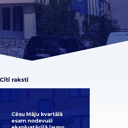
Citi raksti
Cēsu Māju kvartālā
esam nodevuši
ekspluatācijā jauno