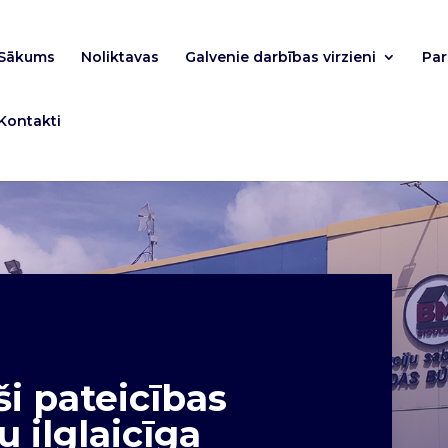
Sākums
Noliktavas
Galvenie darbības virzieni
Pa
Kontakti
 pateicības
 ilglaicīga