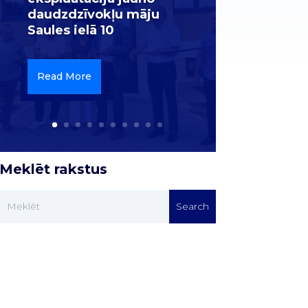
daudzdzīvokļu māju
Saules ielā 10
Read More
Meklēt rakstus