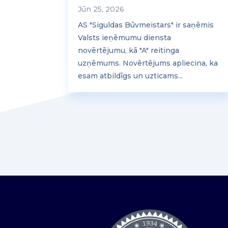
Jūn 25, 2026
AS "Siguldas Būvmeistars" ir saņēmis
Valsts ieņēmumu diensta
novērtējumu, kā "A" reitinga
uzņēmums. Novērtējums apliecina, ka
esam atbildīgs un uzticams...