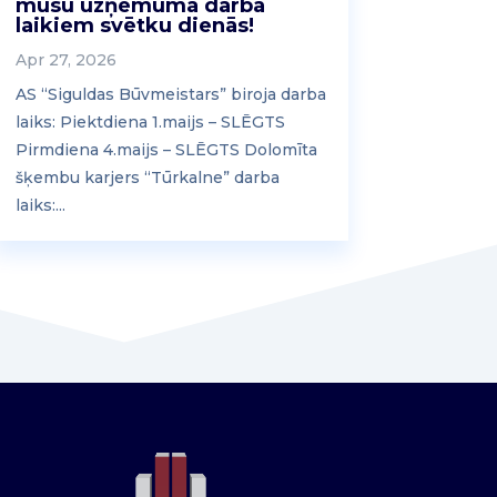
mūsu uzņēmuma darba
laikiem svētku dienās!
Apr 27, 2026
AS “Siguldas Būvmeistars” biroja darba
laiks: Piektdiena 1.maijs – SLĒGTS
Pirmdiena 4.maijs – SLĒGTS Dolomīta
šķembu karjers “Tūrkalne” darba
laiks:...