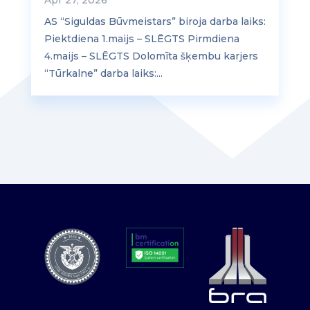
AS “Siguldas Būvmeistars” biroja darba laiks:
Piektdiena 1.maijs – SLĒGTS Pirmdiena
4.maijs – SLĒGTS Dolomīta šķembu karjers
“Tūrkalne” darba laiks:...