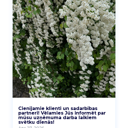
Cienījamie klienti un sadarbības
partneri! Vēlamies Jūs informēt par
mūsu uzņēmuma darba laikiem
svētku dienās!
Apr 27, 2026