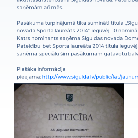
saņēmām arī mēs.
Pasākuma turpinājumā tika sumināti titula „Sigu
novada Sporta laureāts 2014” ieguvēji 10 nomināc
Katrs nominants saņēma Siguldas novada Dom
Pateicību, bet Sporta laureāta 2014 titula ieguvēj
saņēma speciālu šim pasākumam gatavotu balv
Plašāka informācija
pieejama:
http://www.sigulda.lv/public/lat/jaunu