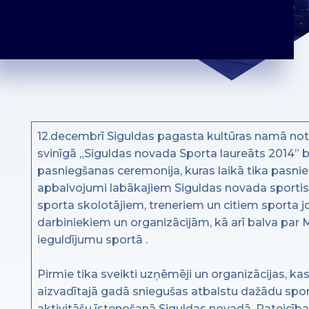
12.decembrī Siguldas pagasta kultūras namā not
svinīgā „Siguldas novada Sporta laureāts 2014” 
pasniegšanas ceremonija, kuras laikā tika pasnie
apbalvojumi labākajiem Siguldas novada sportis
sporta skolotājiem, treneriem un citiem sporta 
darbiniekiem un organizācijām, kā arī balva par
ieguldījumu sportā .
Pirmie tika sveikti uzņēmēji un organizācijas, ka
aizvadītajā gadā sniegušas atbalstu dažādu spo
aktivitāšu īstenošanā Siguldas novadā. Pateicība