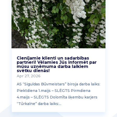
Cienījamie klienti un sadarbības
partneri! Vēlamies Jūs informēt par
mūsu uzņēmuma darba laikiem
svētku dienās!
Apr 27, 2026
AS “Siguldas Būvmeistars” biroja darba laiks:
Piektdiena 1.maijs – SLĒGTS Pirmdiena
4.maijs – SLĒGTS Dolomīta šķembu karjers
“Tūrkalne” darba laiks:...