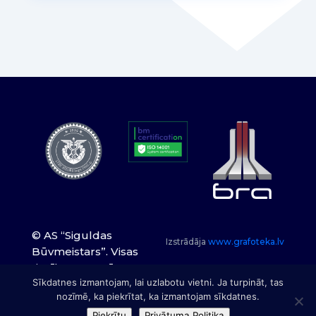
© AS “Siguldas
Izstrādāja
www.grafoteka.lv
Būvmeistars”. Visas
tiesības paturētas.
Sīkdatnes izmantojam, lai uzlabotu vietni. Ja turpināt, tas
nozīmē, ka piekrītat, ka izmantojam sīkdatnes.
Piekrītu
Privātuma Politika