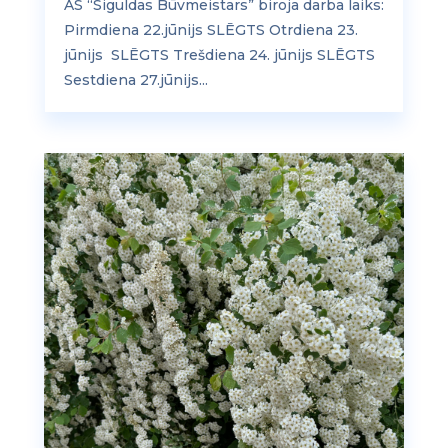
AS “Siguldas Būvmeistars” biroja darba laiks:
Pirmdiena 22.jūnijs SLĒGTS Otrdiena 23.
jūnijs SLĒGTS Trešdiena 24. jūnijs SLĒGTS
Sestdiena 27.jūnijs...