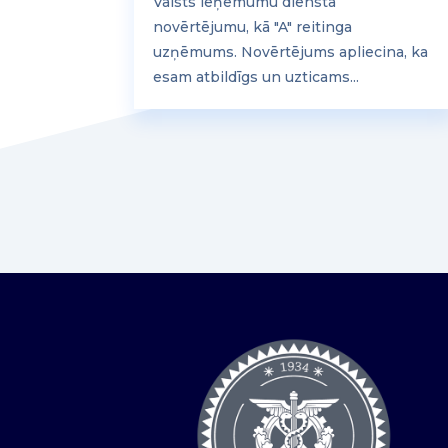
Valsts ieņēmumu diensta
novērtējumu, kā "A" reitinga
uzņēmums. Novērtējums apliecina, ka
esam atbildīgs un uzticams...