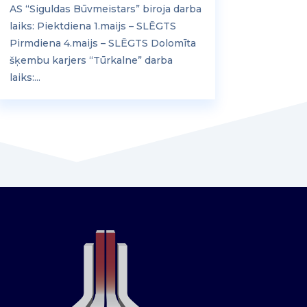
AS “Siguldas Būvmeistars” biroja darba
laiks: Piektdiena 1.maijs – SLĒGTS
Pirmdiena 4.maijs – SLĒGTS Dolomīta
šķembu karjers “Tūrkalne” darba
laiks:...