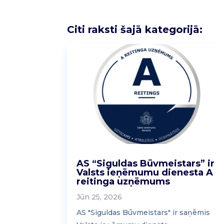
Citi raksti šajā kategorijā:
AS “Siguldas Būvmeistars” ir
Valsts ieņēmumu dienesta A
reitinga uzņēmums
Jūn 25, 2026
AS "Siguldas Būvmeistars" ir saņēmis