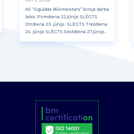
Jūn 9, 2026
AS “Siguldas Būvmeistars” biroja darba
laiks: Pirmdiena 22.jūnijs SLĒGTS
Otrdiena 23. jūnijs SLĒGTS Trešdiena
24. jūnijs SLĒGTS Sestdiena 27.jūnijs...