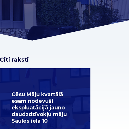
Citi raksti
Cēsu Māju kvartālā
esam nodevuši
ekspluatācijā jauno
daudzdzīvokļu māju
Saules ielā 10