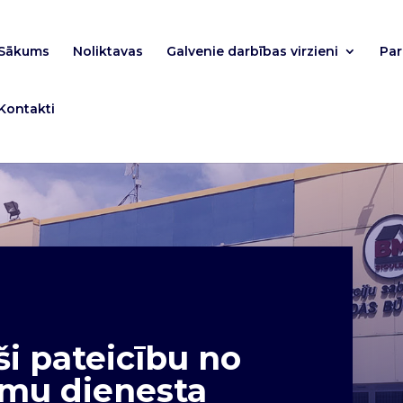
Sākums
Noliktavas
Galvenie darbības virzieni
Pa
Kontakti
 pateicību no
umu dienesta