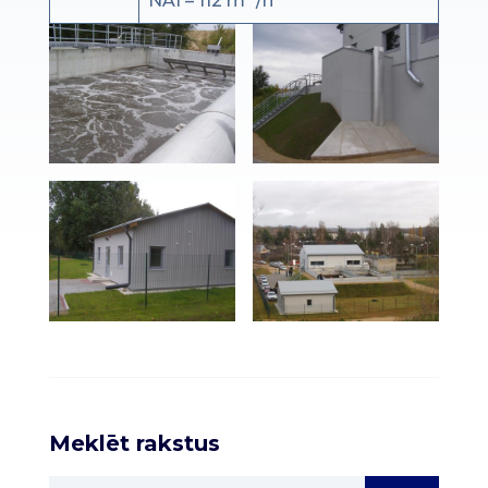
NAI – 112 m
/h
Meklēt rakstus