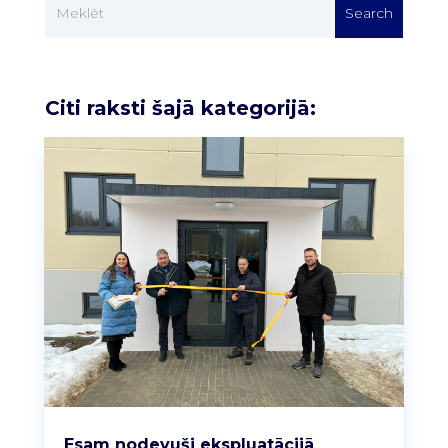
Citi raksti šajā kategorijā:
Esam nodevuši ekspluatācijā