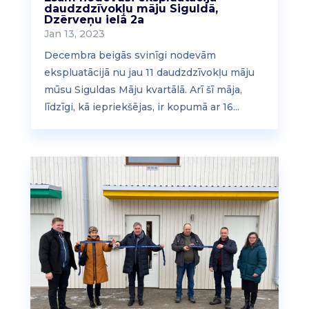
daudzdzīvokļu māju Siguldā,
Dzērveņu ielā 2a
Jan 13, 2023
Decembra beigās svinīgi nodevām
ekspluatācijā nu jau 11 daudzdzīvokļu māju
mūsu Siguldas Māju kvartālā. Arī šī māja,
līdzīgi, kā iepriekšējas, ir kopumā ar 16...