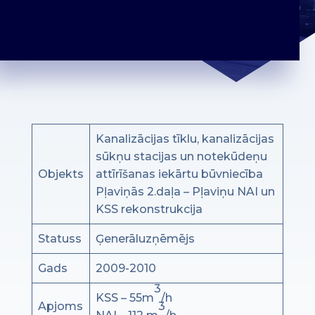
Kanalizācijas tīklu, kanalizācijas
sūkņu stacijas un notekūdeņu
Objekts
attīrīšanas iekārtu būvniecība
Pļaviņās 2.daļa – Pļaviņu NAI un
KSS rekonstrukcija
Statuss
Ģenerāluzņēmējs
Gads
2009-2010
3
KSS – 55m
/h
Apjoms
3