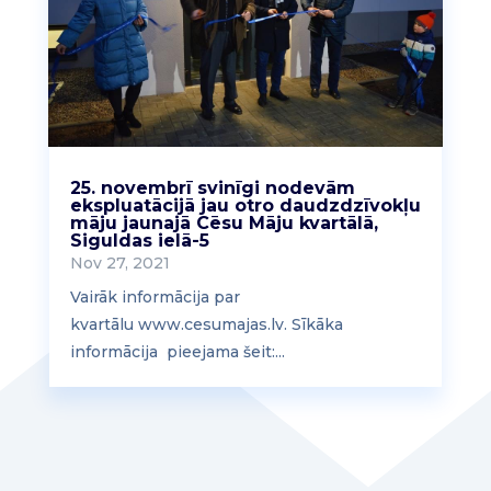
25. novembrī svinīgi nodevām
ekspluatācijā jau otro daudzdzīvokļu
māju jaunajā Cēsu Māju kvartālā,
Siguldas ielā-5
Nov 27, 2021
Vairāk informācija par
kvartālu www.cesumajas.lv. Sīkāka
informācija pieejama šeit:...