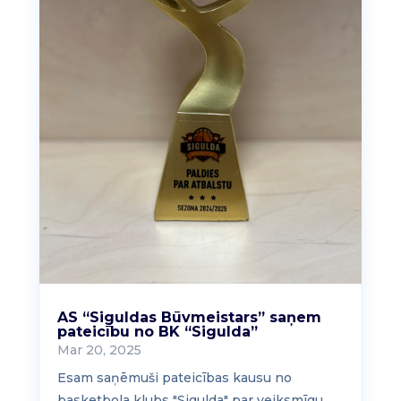
AS “Siguldas Būvmeistars” saņem
pateicību no BK “Sigulda”
Mar 20, 2025
Esam saņēmuši pateicības kausu no
basketbola klubs "Sigulda" par veiksmīgu