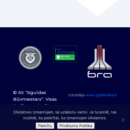
© AS “Siguldas
Izstrādāja
www.grafoteka.lv
Būvmeistars”. Visas
tiesības paturētas.
Sīkdatnes izmantojam, lai uzlabotu vietni. Ja turpināt, tas
nozīmē, ka piekrītat, ka izmantojam sīkdatnes.
Piekrītu
Privātuma Politika