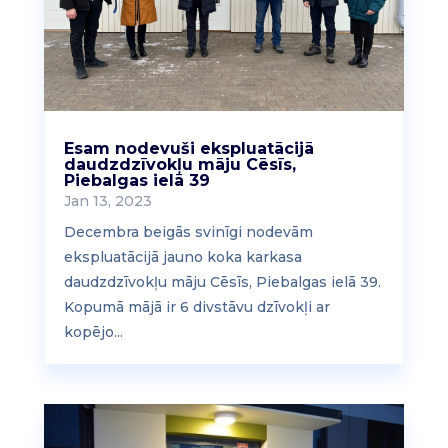
Esam nodevuši ekspluatācijā
daudzdzīvokļu māju Cēsīs,
Piebalgas ielā 39
Jan 13, 2023
Decembra beigās svinīgi nodevām
ekspluatācijā jauno koka karkasa
daudzdzīvokļu māju Cēsīs, Piebalgas ielā 39.
Kopumā mājā ir 6 divstāvu dzīvokļi ar
kopējo...