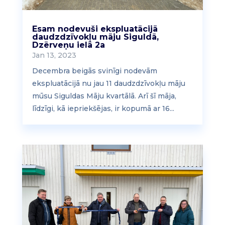
Esam nodevuši ekspluatācijā
daudzdzīvokļu māju Siguldā,
Dzērveņu ielā 2a
Jan 13, 2023
Decembra beigās svinīgi nodevām
ekspluatācijā nu jau 11 daudzdzīvokļu māju
mūsu Siguldas Māju kvartālā. Arī šī māja,
līdzīgi, kā iepriekšējas, ir kopumā ar 16...