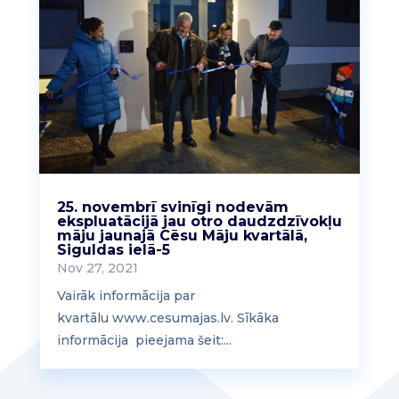
25. novembrī svinīgi nodevām
ekspluatācijā jau otro daudzdzīvokļu
māju jaunajā Cēsu Māju kvartālā,
Siguldas ielā-5
Nov 27, 2021
Vairāk informācija par
kvartālu www.cesumajas.lv. Sīkāka
informācija pieejama šeit:...