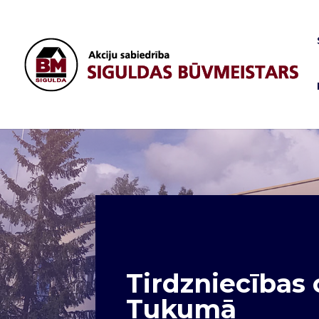
Tirdzniecības 
Tukumā