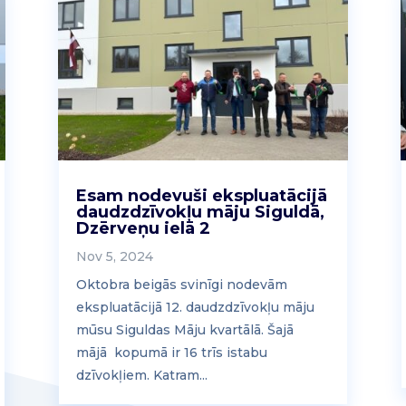
Esam nodevuši ekspluatācijā
daudzdzīvokļu māju Siguldā,
Dzērveņu ielā 2
Nov 5, 2024
Oktobra beigās svinīgi nodevām
ekspluatācijā 12. daudzdzīvokļu māju
mūsu Siguldas Māju kvartālā. Šajā
mājā kopumā ir 16 trīs istabu
dzīvokļiem. Katram...