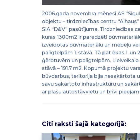
2006.gada novembra mēnesī AS “Siguld
objektu – tirdzniecības centru “Alhaus
SIA “D&V” pasūtījuma. Tirdzniecības c
kuras 1300m2 ir paredzēti būvmateriālu 
izveidotas būvmateriālu un mēbeļu veik
palīgtelpām 1. stāvā. Tā pat ēkas 1. un 
ģērbtuvēm un palīgtelpām. Lielveikala k
stāvā – 191.7 m2. Kopumā projektu var
būvdarbus, teritorija bija nesakārtota 
savu sakārtoto infrastruktūru un sakārto
ar plašu autostāvvietu un brīvi pieeja
Citi raksti šajā kategorijā: