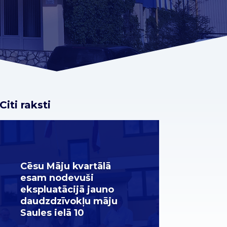
Citi raksti
Cēsu Māju kvartālā
esam nodevuši
ekspluatācijā jauno
daudzdzīvokļu māju
Saules ielā 10