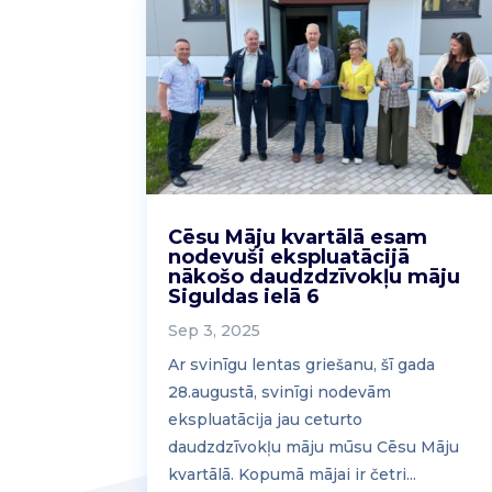
Cēsu Māju kvartālā esam
nodevuši ekspluatācijā
nākošo daudzdzīvokļu māju
Siguldas ielā 6
Sep 3, 2025
Ar svinīgu lentas griešanu, šī gada
28.augustā, svinīgi nodevām
ekspluatācija jau ceturto
daudzdzīvokļu māju mūsu Cēsu Māju
kvartālā. Kopumā mājai ir četri...