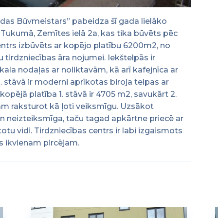
as Būvmeistars” pabeidza šī gada lielāko
” Tukumā, Zemītes ielā 2a, kas tika būvēts pēc
entrs izbūvēts ar kopējo platību 6200m2, no
tirdzniecības āra nojumei. Iekštelpās ir
ala nodaļas ar noliktavām, kā arī kafejnīca ar
2. stāvā ir moderni aprīkotas biroja telpas ar
opējā platība 1. stāvā ir 4705 m2, savukārt 2.
am raksturot kā ļoti veiksmīgu. Uzsākot
un neizteiksmīga, taču tagad apkārtne priecē ar
tu vidi. Tirdzniecības centrs ir labi izgaismots
ms ikvienam pircējam.