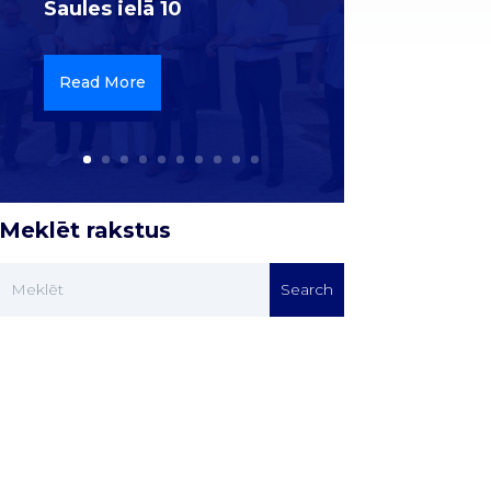
Saules ielā 10
Read More
Meklēt rakstus