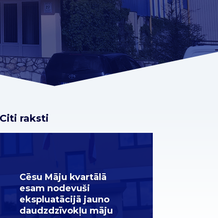
Citi raksti
Cēsu Māju kvartālā
esam nodevuši
ekspluatācijā jauno
daudzdzīvokļu māju