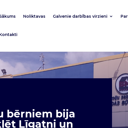
Sākums
Noliktavas
Galvenie darbības virzieni
Pa
Kontakti
u bērniem bija
lēt Līgatni un