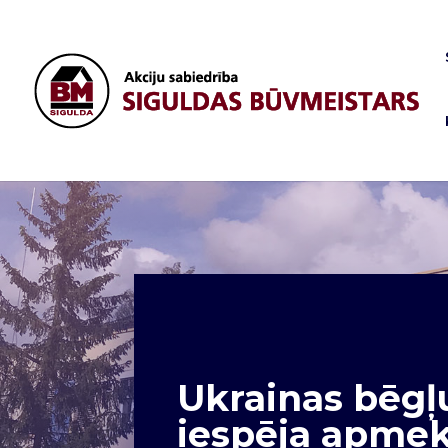
Ukrainas bēgļ
iespēja apmek