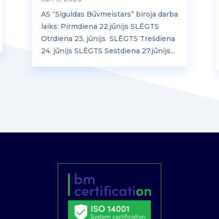
AS “Siguldas Būvmeistars” biroja darba
laiks: Pirmdiena 22.jūnijs SLĒGTS
Otrdiena 23. jūnijs SLĒGTS Trešdiena
24. jūnijs SLĒGTS Sestdiena 27.jūnijs...