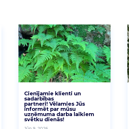
Cienījamie klienti un
sadarbības
partneri! Vēlamies Jūs
informēt par mūsu
uzņēmuma darba laikiem
svētku dienās!
Jūn 9, 2026