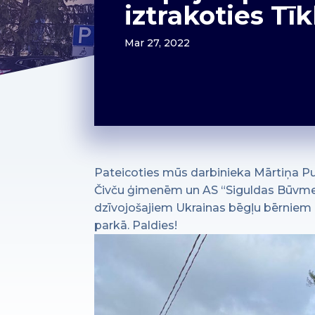
iztrakoties Tī
Mar 27, 2022
Pateicoties mūs darbinieka Mārtiņa Purga
Čivču ģimenēm un AS “Siguldas Būvmeist
dzīvojošajiem Ukrainas bēgļu bērniem b
parkā. Paldies!