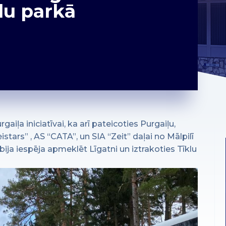
klu parkā
iļa iniciatīvai, ka arī pateicoties Purgaiļu,
ars” , AS “CATA”, un SIA “Zeit” daļai no Mālpilī
ija iespēja apmeklēt Līgatni un iztrakoties Tīklu