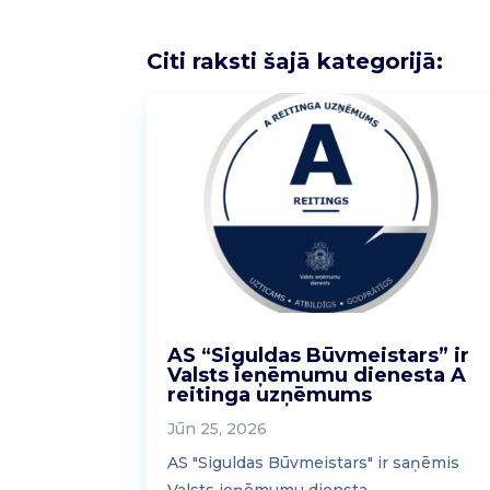
Citi raksti šajā kategorijā:
AS “Siguldas Būvmeistars” ir
Valsts ieņēmumu dienesta A
reitinga uzņēmums
Jūn 25, 2026
AS "Siguldas Būvmeistars" ir saņēmis
Valsts ieņēmumu diensta