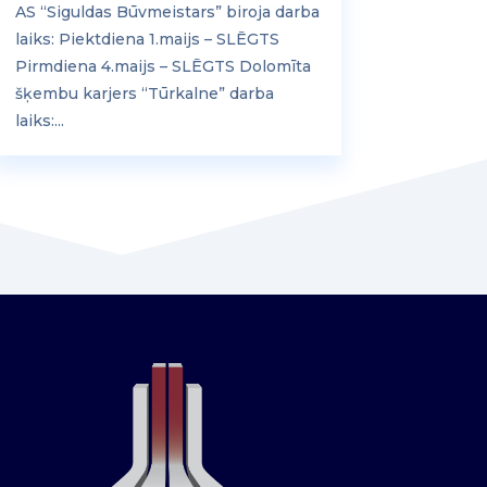
AS “Siguldas Būvmeistars” biroja darba
laiks: Piektdiena 1.maijs – SLĒGTS
Pirmdiena 4.maijs – SLĒGTS Dolomīta
šķembu karjers “Tūrkalne” darba
laiks:...