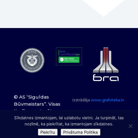
© AS “Siguldas
Izstrādāja
www.grafoteka.lv
Būvmeistars”. Visas
tiesības paturētas.
Sīkdatnes izmantojam, lai uzlabotu vietni. Ja turpināt, tas
nozīmē, ka piekrītat, ka izmantojam sīkdatnes.
Piekrītu
Privātuma Politika