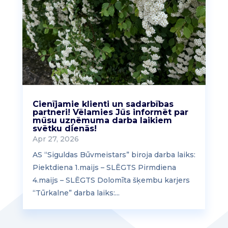
Cienījamie klienti un sadarbības
partneri! Vēlamies Jūs informēt par
mūsu uzņēmuma darba laikiem
svētku dienās!
Apr 27, 2026
AS “Siguldas Būvmeistars” biroja darba laiks:
Piektdiena 1.maijs – SLĒGTS Pirmdiena
4.maijs – SLĒGTS Dolomīta šķembu karjers
“Tūrkalne” darba laiks:...