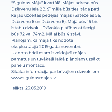
“Siguldas Māju” kvartālā. Mājas adrese būs
Dzērveņu iela 2B. Šī māja būs tieši tāda pati
kā jau uzceltās pēdējās mājas (Satezeles 5a,
Dzērveņu 6 un Dzērveņu 8). Mājā būs 16 trīs
istabu dzīvokļi. Dzīvokļa platības attiecīgi
būs 72 vai 74m2. Mājai būs 4 stāvi.
Plānojam, ka māja tiks nodota
ekspluatācijā 2019.gada novembrī.
Uz doto brīdi esam izveidojuši mājas
pamatus un tuvākajā laikā plānojam uzsākt
paneļu montāžu.
Sīkāka informācija par brīvajiem dzīvokļiem
www.siguldasmajas.lv
Ielikts: 23.05.2019