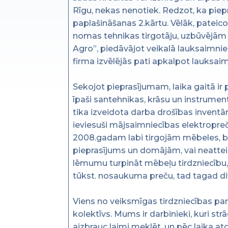
Rīgu, nekas nenotiek. Redzot, ka piepr
paplašināšanas 2.kārtu. Vēlāk, pateic
nomas tehnikas tirgotāju, uzbūvējām 3
Agro”, piedāvājot veikalā lauksaimni
firma izvēlējās pati apkalpot lauksai
Sekojot pieprasījumam, laika gaitā ir 
īpaši santehnikas, krāsu un instrumen
tika izveidota darba drošības invent
ieviesuši mājsaimniecības elektropreč
2008.gadam labi tirgojām mēbeles, b
pieprasījums un domājām, vai neatte
lēmumu turpināt mēbeļu tirdzniecību, k
tūkst. nosaukuma preču, tad tagad div
Viens no veiksmīgas tirdzniecības pa
kolektīvs. Mums ir darbinieki, kuri strā
aizbrauc laimi meklēt, un pēc laika at