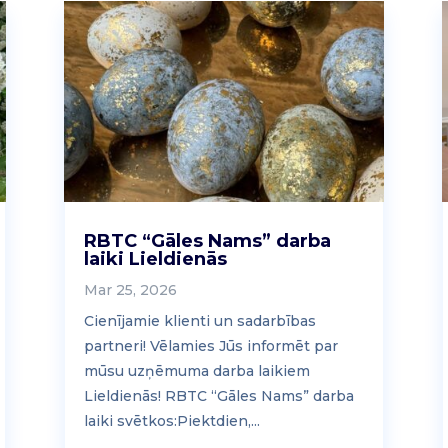
RBTC “Gāles Nams” darba
laiki Lieldienās
Mar 25, 2026
Cienījamie klienti un sadarbības
partneri! Vēlamies Jūs informēt par
mūsu uzņēmuma darba laikiem
Lieldienās! RBTC “Gāles Nams” darba
laiki svētkos:Piektdien,...