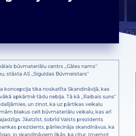
onālais būvmateriālu centrs „Gāles nams”.
nu, stāsta AS „Siguldas Būvmeistars”
ra koncepcija tika noskatīta Skandināvijā, kas
uvākā apkārtnē tādu nebija. Tā kā „Raibais suns”
iedalījāmies, un zinot, ka uz pārtikas veikalu
ēmām blakus celt būvmateriālu veikalu, kas arī
ajadzīgs. Jāatzīst, šobrīd Valsts prezidents
bankas prezidents, pārliecināja skandināvus, ka
Rīgas, jo skandināviem likās, ka citur, izņemot