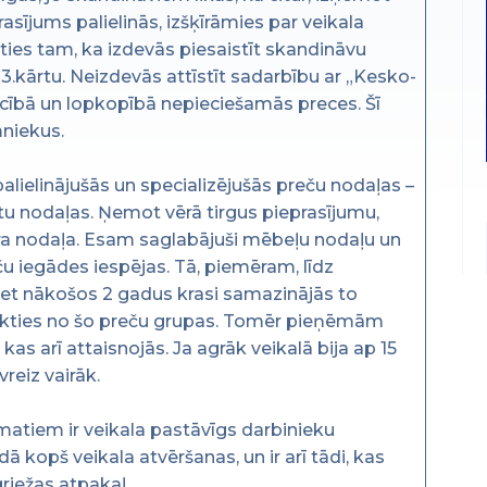
asījums palielinās, izšķīrāmies par veikala
oties tam, ka izdevās piesaistīt skandināvu
.kārtu. Neizdevās attīstīt sadarbību ar „Kesko-
ecībā un lopkopībā nepieciešamās preces. Šī
mniekus.
palielinājušās un specializējušās preču nodaļas –
tu nodaļas. Ņemot vērā tirgus pieprasījumu,
āra nodaļa. Esam saglabājuši mēbeļu nodaļu un
u iegādes iespējas. Tā, piemēram, līdz
et nākošos 2 gadus krasi samazinājās to
ikties no šo preču grupas. Tomēr pieņēmām
as arī attaisnojās. Ja agrāk veikalā bija ap 15
reiz vairāk.
matiem ir veikala pastāvīgs darbinieku
dā kopš veikala atvēršanas, un ir arī tādi, kas
griežas atpakaļ.