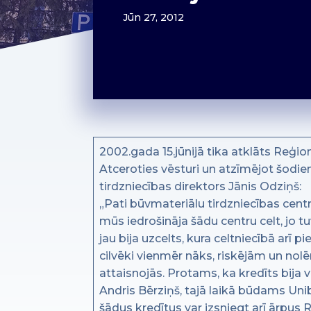
Jūn 27, 2012
2002.gada 15.jūnijā tika atklāts Reģi
Atceroties vēsturi un atzīmējot šodie
tirdzniecības direktors Jānis Odziņš:
„Pati būvmateriālu tirdzniecības cent
mūs iedrošināja šādu centru celt, jo t
jau bija uzcelts, kura celtniecībā arī p
cilvēki vienmēr nāks, riskējām un nol
attaisnojās. Protams, ka kredīts bija v
Andris Bērziņš, tajā laikā būdams Uni
šādus kredītus var izsniegt arī ārpus 