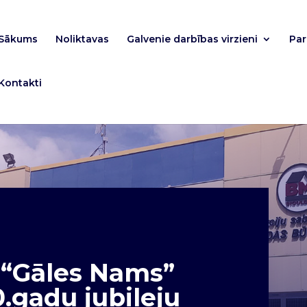
Sākums
Noliktavas
Galvenie darbības virzieni
Pa
Kontakti
C “Gāles Nams”
0.gadu jubileju