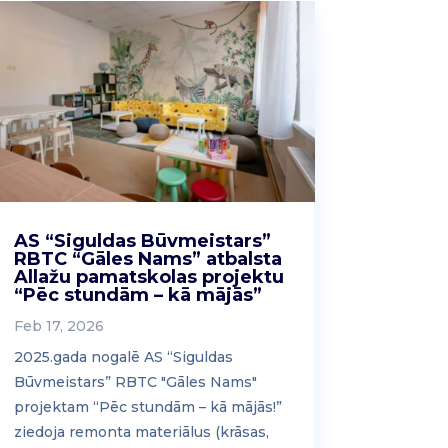
AS “Siguldas Būvmeistars”
RBTC “Gāles Nams” atbalsta
Allažu pamatskolas projektu
“Pēc stundām – kā mājās”
Feb 17, 2026
2025.gada nogalē AS “Siguldas
Būvmeistars” RBTC "Gāles Nams"
projektam “Pēc stundām – kā mājās!”
ziedoja remonta materiālus (krāsas,