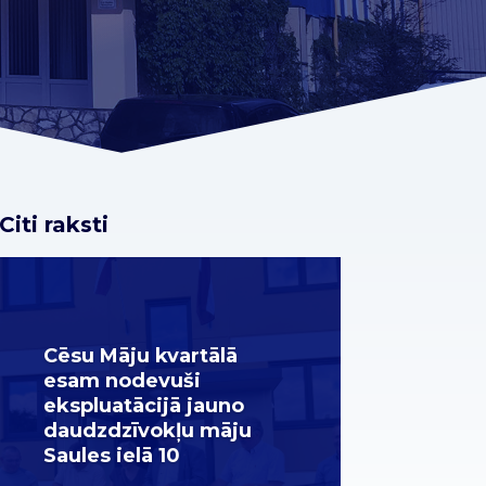
Citi raksti
Cēsu Māju kvartālā
esam nodevuši
ekspluatācijā jauno
daudzdzīvokļu māju
Saules ielā 10