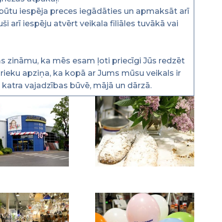
 būtu iespēja preces iegādāties un apmaksāt arī
 arī iespēju atvērt veikala filiāles tuvākā vai
 zināmu, ka mēs esam ļoti priecīgi Jūs redzēt
ieku apziņa, ka kopā ar Jums mūsu veikals ir
ik katra vajadzības būvē, mājā un dārzā.