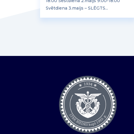
18:00 Sestdiena 2.maijs 9:00-18:00
Svētdiena 3.maijs – SLĒGTS...