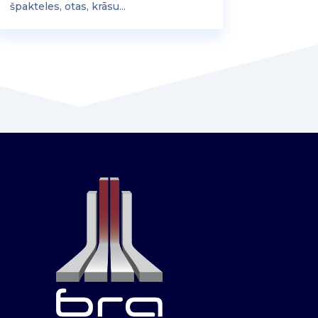
špakteles, otas, krāsu...