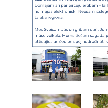
Domājam arī par pircēju ērtībām – lai
no mājas elektroniski. Neesam izslēguši
tālākā reģionā.
Mēs Sveicam Jūs un gribam darīt Jums
mūsu veikalā. Mums tiešām sagādā pr
attīstījies un šodien spēj nodrošināt 