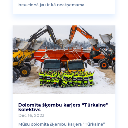
braucienā jau ir kā neatņemama...
Dolomīta šķembu karjers “Tūrkalne”
kolektīvs
Dec 16, 2023
Mūsu dolomīta šķembu karjera “Tūrkalne”