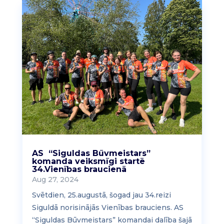
AS “Siguldas Būvmeistars”
komanda veiksmīgi startē
34.Vienības braucienā
Aug 27, 2024
Svētdien, 25.augustā, šogad jau 34.reizi
Siguldā norisinājās Vienības brauciens. AS
“Siguldas Būvmeistars” komandai dalība šajā