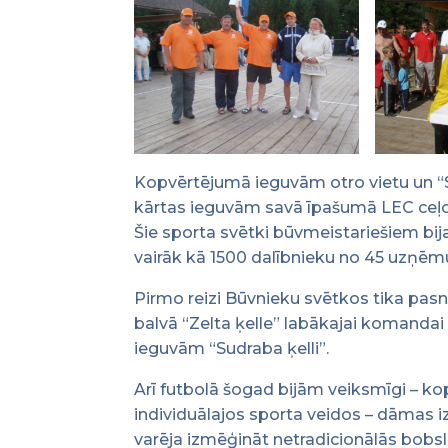
Kopvērtējumā ieguvām otro vietu un “Su
kārtas ieguvām savā īpašumā LEC ceļoj
Šie sporta svētki būvmeistariešiem bi
vairāk kā 1500 dalībnieku no 45 uzņē
Pirmo reizi Būvnieku svētkos tika pasn
balvā “Zelta ķelle” labākajai komanda
ieguvām “Sudraba ķelli”.
Arī futbolā šogad bijām veiksmīgi – kop
individuālajos sporta veidos – dāmas 
varēja izmēģināt netradicionālās bobsle