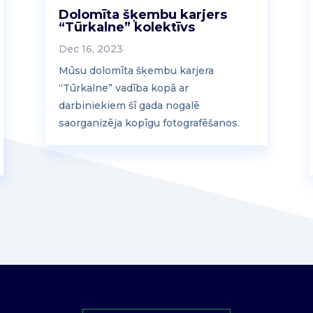
Dolomīta šķembu karjers
“Tūrkalne” kolektīvs
Dec 16, 2023
Mūsu dolomīta šķembu karjera
“Tūrkalne” vadība kopā ar
darbiniekiem šī gada nogalē
saorganizēja kopīgu fotografēšanos.