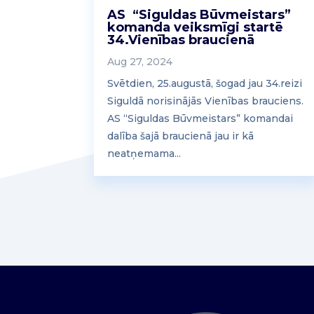
AS “Siguldas Būvmeistars”
komanda veiksmīgi startē
34.Vienības braucienā
Aug 27, 2024
Svētdien, 25.augustā, šogad jau 34.reizi
Siguldā norisinājās Vienības brauciens.
AS “Siguldas Būvmeistars” komandai
dalība šajā braucienā jau ir kā
neatņemama...