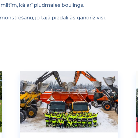
miltīm, kā arī pludmales boulings.
nstrēšanu, jo tajā piedalījās gandrīz visi.