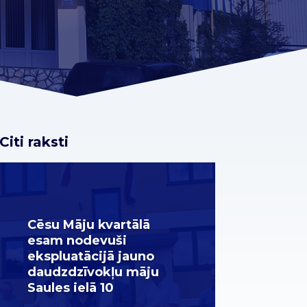
Citi raksti
Cēsu Māju kvartālā
esam nodevuši
ekspluatācijā jauno
daudzdzīvokļu māju
Saules ielā 10