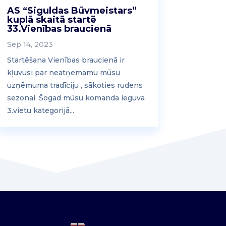
AS “Siguldas Būvmeistars”
kuplā skaitā startē
33.Vienības braucienā
Sep 14, 2023
Startēšana Vienības braucienā ir
kļuvusi par neatņemamu mūsu
uzņēmuma tradīciju , sākoties rudens
sezonai. Šogad mūsu komanda ieguva
3.vietu kategorijā...