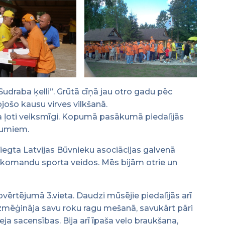
draba ķelli”. Grūtā cīņā jau otro gadu pēc
ošo kausu virves vilkšanā.
ja ļoti veiksmīgi. Kopumā pasākumā piedalījās
mumiem.
iegta Latvijas Būvnieku asociācijas galvenā
i komandu sporta veidos. Mēs bijām otrie un
vērtējumā 3.vieta. Daudzi mūsējie piedalījās arī
izmēģināja savu roku ragu mešanā, savukārt pāri
ja sacensības. Bija arī īpaša velo braukšana,