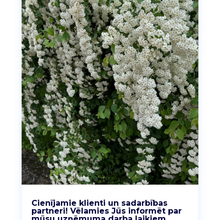
Cienījamie klienti un sadarbības
partneri! Vēlamies Jūs informēt par
mūsu uzņēmuma darba laikiem