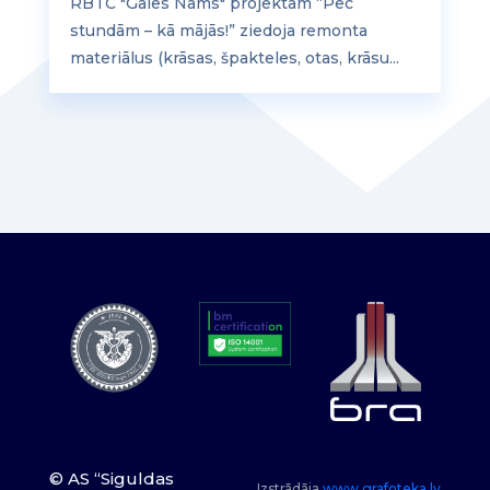
RBTC "Gāles Nams" projektam “Pēc
stundām – kā mājās!” ziedoja remonta
materiālus (krāsas, špakteles, otas, krāsu...
© AS “Siguldas
Izstrādāja
www.grafoteka.lv