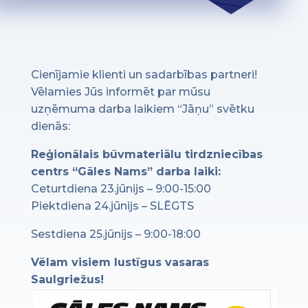
Cienījamie klienti un sadarbības partneri!
Vēlamies Jūs informēt par mūsu
uzņēmuma darba laikiem “Jāņu” svētku
dienās:
Reģionālais būvmateriālu tirdzniecības
centrs “Gāles Nams” darba laiki:
Ceturtdiena 23.jūnijs – 9:00-15:00
Piektdiena 24.jūnijs – SLĒGTS
Sestdiena 25.jūnijs – 9:00-18:00
Vēlam visiem lustīgus vasaras
Saulgriežus!