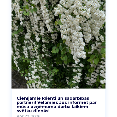
Cienījamie klienti un sadarbības
partneri! Vēlamies Jūs informēt par
mūsu uzņēmuma darba laikiem
svētku dienās!
Apr 27, 2026