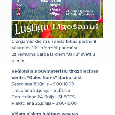
Cienījamie klienti un sadarbības partneri!
Vēlamies Jūs informēt par mūsu
uzņēmuma darba laikiem “Jāņu” svētku
dienās:
Reģionālais būvmateriālu tirdzniecības
centrs “Gāles Nams” darba laiki:
Sestdiena 19.jūnijs – 9:00-18:00
Trešdiena 23.jūnijs – SLĒGTS
Ceturtdiena 24.jūnijs – SLĒGTS
Piektdiena 25.jūnijs – 8:00-19:00
Vēlam visiem lustīgus vasaras