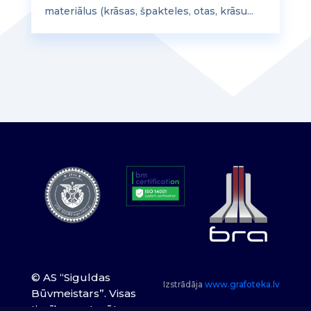
materiālus (krāsas, špakteles, otas, krāsu...
© AS “Siguldas
Izstrādāja
www.grafoteka.lv
Būvmeistars”. Visas
tiesības paturētas.